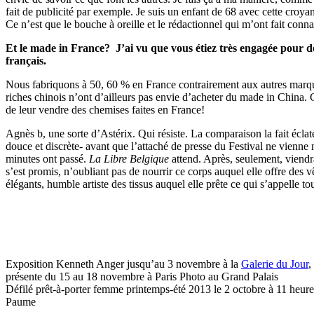
fait de publicité par exemple. Je suis un enfant de 68 avec cette croy
Ce n’est que le bouche à oreille et le rédactionnel qui m’ont fait connai
Et le made in France? J’ai vu que vous étiez très engagée pour d
français.
Nous fabriquons à 50, 60 % en France contrairement aux autres marqu
riches chinois n’ont d’ailleurs pas envie d’acheter du made in China. 
de leur vendre des chemises faites en France!
Agnès b, une sorte d’Astérix. Qui résiste. La comparaison la fait éclater
douce et discrète- avant que l’attaché de presse du Festival ne vienne
minutes ont passé.
La Libre Belgique
attend. Après, seulement, viendr
s’est promis, n’oubliant pas de nourrir ce corps auquel elle offre des 
élégants, humble artiste des tissus auquel elle prête ce qui s’appelle to
Exposition Kenneth Anger jusqu’au 3 novembre à la
Galerie du Jour
,
présente du 15 au 18 novembre à Paris Photo au Grand Palais
Défilé prêt-à-porter femme printemps-été 2013 le 2 octobre à 11 heur
Paume