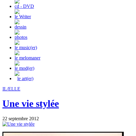
cd - DVD
le Writer
dessin
photos
le music(er)
le melomaner
le mod(er)
le art(er)
IL/ELLE
Une vie stylée
22 septembre 2012