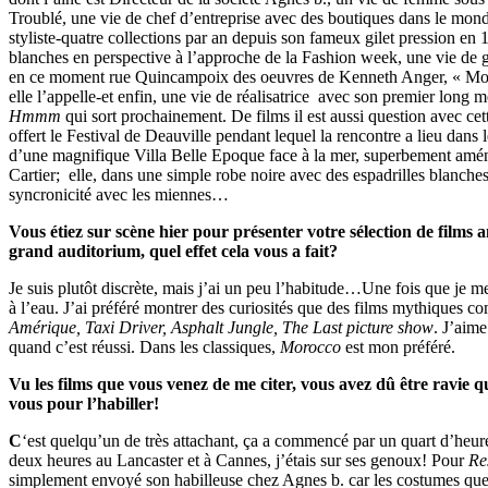
Troublé, une vie de chef d’entreprise avec des boutiques dans le mond
styliste-quatre collections par an depuis son fameux gilet pression en 
blanches en perspective à l’approche de la Fashion week, une vie de ga
en ce moment rue Quincampoix des oeuvres de Kenneth Anger, « M
elle l’appelle-et enfin, une vie de réalisatrice avec son premier long 
Hmmm
qui sort prochainement. De films il est aussi question avec cet
offert le Festival de Deauville pendant lequel la rencontre a lieu dans l
d’une magnifique Villa Belle Epoque face à la mer, superbement amé
Cartier; elle, dans une simple robe noire avec des espadrilles blanches
syncronicité avec les miennes…
Vous étiez sur scène hier pour présenter votre sélection de films 
grand auditorium, quel effet cela vous a fait?
Je suis plutôt discrète, mais j’ai un peu l’habitude…Une fois que je me j
à l’eau. J’ai préféré montrer des curiosités que des films mythiques 
Amérique, Taxi Driver, Asphalt Jungle, The Last picture show
. J’aime
quand c’est réussi. Dans les classiques,
Morocco
est mon préféré.
Vu les films que vous venez de me citer, vous avez dû être ravie q
vous pour l’habiller!
C
‘est quelqu’un de très attachant, ça a commencé par un quart d’heure
deux heures au Lancaster et à Cannes, j’étais sur ses genoux! Pour
Re
simplement envoyé son habilleuse chez Agnes b. car les costumes que j