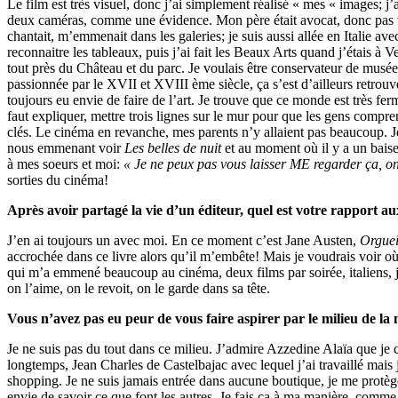
Le film est très visuel, donc j’ai simplement réalisé « mes « images; j
deux caméras, comme une évidence. Mon père était avocat, donc pas vr
chantait, m’emmenait dans les galeries; je suis aussi allée en Italie avec
reconnaitre les tableaux, puis j’ai fait les Beaux Arts quand j’étais à V
tout près du Château et du parc. Je voulais être conservateur de musée 
passionnée par le XVII et XVIII ème siècle, ça s’est d’ailleurs retrou
toujours eu envie de faire de l’art. Je trouve que ce monde est très ferm
faut expliquer, mettre trois lignes sur le mur pour que les gens compren
clés. Le cinéma en revanche, mes parents n’y allaient pas beaucoup.
nous emmenant voir
Les belles de nuit
et au moment où il y a un baise
à mes soeurs et moi:
« Je ne peux pas vous laisser ME regarder ça, on
sorties du cinéma!
Après avoir partagé la vie d’un éditeur, quel est votre rapport au
J’en ai toujours un avec moi. En ce moment c’est Jane Austen,
Orguei
accrochée dans ce livre alors qu’il m’embête! Mais je voudrais voir 
qui m’a emmené beaucoup au cinéma, deux films par soirée, italiens
on l’aime, on le revoit, on le garde dans sa tête.
Vous n’avez pas eu peur de vous faire aspirer par le milieu de la
Je ne suis pas du tout dans ce milieu. J’admire Azzedine Alaïa que je 
longtemps, Jean Charles de Castelbajac avec lequel j’ai travaillé mais 
shopping. Je ne suis jamais entrée dans aucune boutique, je me protège 
envie de savoir ce que font les autres. Je fais ça à ma manière, comme 