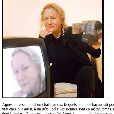
Agnès b. ressemble à un chat siamois, lesquels comme chacun sait poss
vrai chez elle aussi, à un détail près: les siennes sont en même temps.
dont l’ainé est Directeur de la société Agnès b., un vie de femme sou