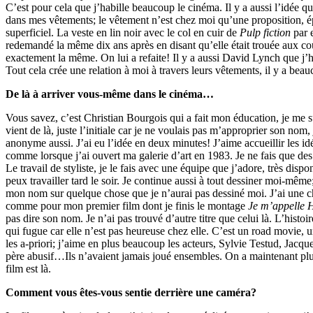
C’est pour cela que j’habille beaucoup le cinéma. Il y a aussi l’idée 
dans mes vêtements; le vêtement n’est chez moi qu’une proposition, é
superficiel. La veste en lin noir avec le col en cuir de
Pulp fiction
par 
redemandé la même dix ans après en disant qu’elle était trouée aux cou
exactement la même. On lui a refaite! Il y a aussi David Lynch que j’
Tout cela crée une relation à moi à travers leurs vêtements, il y a beau
De là à arriver vous-même dans le cinéma…
Vous savez, c’est Christian Bourgois qui a fait mon éducation, je me 
vient de là, juste l’initiale car je ne voulais pas m’approprier son nom,
anonyme aussi. J’ai eu l’idée en deux minutes! J’aime accueillir les id
comme lorsque j’ai ouvert ma galerie d’art en 1983. Je ne fais que des
Le travail de styliste, je le fais avec une équipe que j’adore, très dispo
peux travailler tard le soir. Je continue aussi à tout dessiner moi-même
mon nom sur quelque chose que je n’aurai pas dessiné moi. J’ai une cha
comme pour mon premier film dont je finis le montage
Je m’appelle
pas dire son nom. Je n’ai pas trouvé d’autre titre que celui là. L’histoire
qui fugue car elle n’est pas heureuse chez elle. C’est un road movie, u
les a-priori; j’aime en plus beaucoup les acteurs, Sylvie Testud, Jacq
père abusif…Ils n’avaient jamais joué ensembles. On a maintenant plus 
film est là.
Comment vous êtes-vous sentie derrière une caméra?