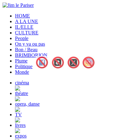
HOME
A LA UNE
IL/ELLE
CULTURE
People
On y va ou pas
Bon / Beau
BRIMBORION
Plume
Politique
Monde
cinéma
théatre
opera, danse
TV
livres
expos