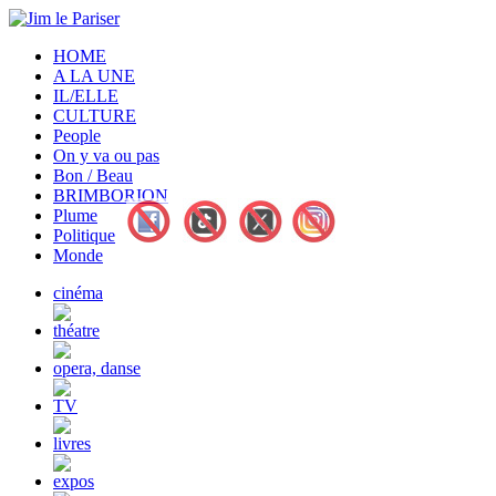
HOME
A LA UNE
IL/ELLE
CULTURE
People
On y va ou pas
Bon / Beau
BRIMBORION
Plume
Politique
Monde
cinéma
théatre
opera, danse
TV
livres
expos