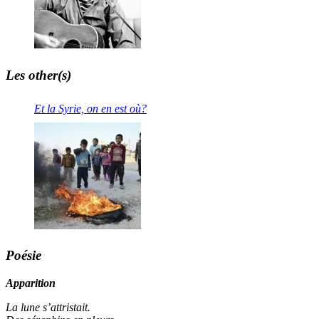
Les other(s)
Et la Syrie, on en est où?
Poésie
Apparition
La lune s’attristait.