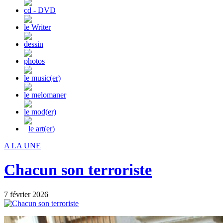
cd - DVD
le Writer
dessin
photos
le music(er)
le melomaner
le mod(er)
le art(er)
A LA UNE
Chacun son terroriste
7 février 2026