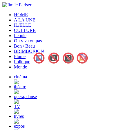
HOME
A LA UNE
IL/ELLE
CULTURE
People
On y va ou pas
Bon / Beau
BRIMBORION
Plume
Politique
Monde
cinéma
théatre
opera, danse
TV
livres
expos