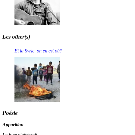
Les other(s)
Et la Syrie, on en est où?
Poésie
Apparition
La lune s’attristait.