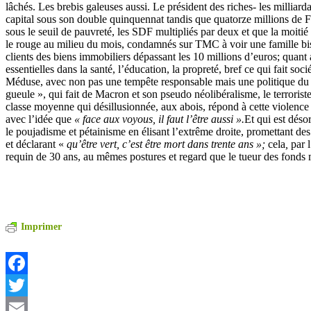
lâchés. Les brebis galeuses aussi. Le président des riches- les milliard
capital sous son double quinquennat tandis que quatorze millions de 
sous le seuil de pauvreté, les SDF multipliés par deux et que la moitié
le rouge au milieu du mois, condamnés sur TMC à voir une famille bi
clients des biens immobiliers dépassant les 10 millions d’euros; quant
essentielles dans la santé, l’éducation, la propreté, bref ce qui fait soci
Méduse, avec non pas une tempête responsable mais une politique d
gueule », qui fait de Macron et son pseudo néolibéralisme, le terrorist
classe moyenne qui désillusionnée, aux abois, répond à cette violence
avec l’idée que
« face aux voyous, il faut l’être aussi ».
Et qui est déso
le poujadisme et pétainisme en élisant l’extrême droite, promettant de
et déclarant «
qu’être vert, c’est être mort dans trente ans »;
cela
,
par l
requin de 30 ans, au mêmes postures et regard que le tueur des fonds m
Imprimer
Facebook
Twitter