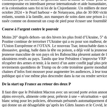
contemporaine en interdisant presse internationale et aide humanitaire, 
et la colonisation sans foi ni loi de la Cisjordannie. Un milliers de mor
octobre 2024 « le Pearl harbour » de Netanyaou, plus de 30 000 victi
enfants, soumis à la famille, aux manques de soins dans une prison à c
rasée comme on donnerait un coup de pied pour écraser une fourmiliè
Course à l’argent contre le pouvoir
Moins 20° degrés dehors- un des hivers les plus froid d’Ukraine, 5° d
Poutine continue de terroriser l’Ukraine qui a eu pour son malheur, des
l’Union Européenne et l’OTAN. Le nouveau Tsar, intouchable dans so
dissuasive, goulag, balle dans la tête ou poison, a déjà volé la jeunesse
jeunesse masculine de son pays où les Babouchka pleurent autant de 
ukrainiens restés au pays. Tandis que leur Président s’improvise VRP
récupérer des armes et tenir, à la merci d’un autre conflit jugé plus pr
revirements quotidiens de Trump ou de cette troisième guerre mondial
chaines d’infos font mousser pour augmenter les audiences, à leur tour
publique qui n’ose même plus descendre dans la rue ou rendre service 
De la start up France au retour des deux P
Il faut dire que le Président Macron avec un second porte avion anno
alpins envoyés, alimente cette peur, prétexte à une « sécurisation » qui
blanc seing pour les policiers, désormais présumés automatiquement d
qui donne un air désagréable qu’après les Gilets Jaunes et le Covid, l