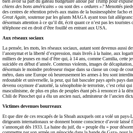
bien avoir sa part du gâteau budgétaire alloué par Trump pour expuls
chiens des bons américains »
ou sont des
« ordures »?
Menottés pieds
des centres de rétention privés aux mains de la businessphère facho et
Great Again,
soutenue par les géants MAGA ayant tous fait allégeance
désormais attention à ce qu’il dit, écrit quant ce n’est pas les touristes
téléphone est en droit d’être fouillé en entrant aux USA.
Aux réseaux sociaux
La pensée, les mots, les réseaux sociaux, autant sont devenus aussi de
l’anonymat et la liberté d’expression, mais livrés à la haine, aux logar
milliers de jeunes en mal d’être qui, à 14 ans, comme Camilia, cette j
suicidée en début d’année. Contenus violents, images de décapitation,
désormais le moindre professeur risque dans sa classe un coup de cout
métro, dans une Europe où heureusement les armes à feu sont interdit
redoutable et universelle, la peur, qui fait basculer pays après pays da
devenu oxymore d’autorité, la xénophobie-le terroriste, c’est celui qui e
masculinisme, de plus en plus de peuples étant pès à renoncer à la dém
Chili de Pinochet qui a élu un ancien nazi, admirateur de l’ancien dict
Victimes devenues bourreaux
Et que dire de ces rescapés de la Shoah auxquels ont a volé un pays-L
dirigeants internationaux se donnent bonne conscience d’avoir laissé f
s’annonçait dès 1933. La haine du juif, du « peuple élu » pour désormai
commettre par son armée un génocide dans la bande de Gaza- pour la p