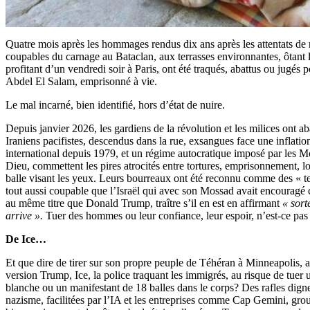
Quatre mois après les hommages rendus dix ans après les attentats de
coupables du carnage au Bataclan, aux terrasses environnantes, ôtant l
profitant d’un vendredi soir à Paris, ont été traqués, abattus ou jugés p
Abdel El Salam, emprisonné à vie.
Le mal incarné, bien identifié, hors d’état de nuire.
Depuis janvier 2026, les gardiens de la révolution et les milices ont a
Iraniens pacifistes, descendus dans la rue, exsangues face une inflati
international depuis 1979, et un régime autocratique imposé par les M
Dieu, commettent les pires atrocités entre tortures, emprisonnement, l
balle visant les yeux. Leurs bourreaux ont été reconnu comme des « te
tout aussi coupable que l’Israël qui avec son Mossad avait encourag
au même titre que Donald Trump, traître s’il en est en affirmant
« sort
arrive ».
Tuer des hommes ou leur confiance, leur espoir, n’est-ce pas
De Ice…
Et que dire de tirer sur son propre peuple de Téhéran à Minneapolis, 
version Trump, Ice, la police traquant les immigrés, au risque de tuer
blanche ou un manifestant de 18 balles dans le corps? Des rafles dign
nazisme, facilitées par l’IA et les entreprises comme Cap Gemini, gro