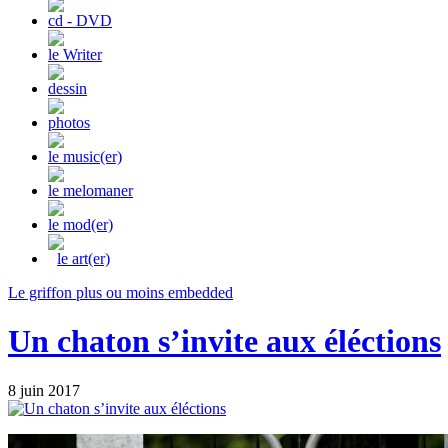
cd - DVD
le Writer
dessin
photos
le music(er)
le melomaner
le mod(er)
le art(er)
Le griffon plus ou moins embedded
Un chaton s’invite aux éléctions
8 juin 2017