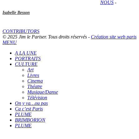
NOUS
-
Isabelle Besson
CONTRIBUTORS
© 2025 Jim le Pariser. Tous droits réservés -
Création site web paris
MENU
A LA UNE
PORTRAITS
CULTURE
Art
Livres
Cinema
Théatre
Musique/Danse
Télévision
On y va…ou pas
Ça c’est Paris
PLUME
BRIMBORION
PLUME