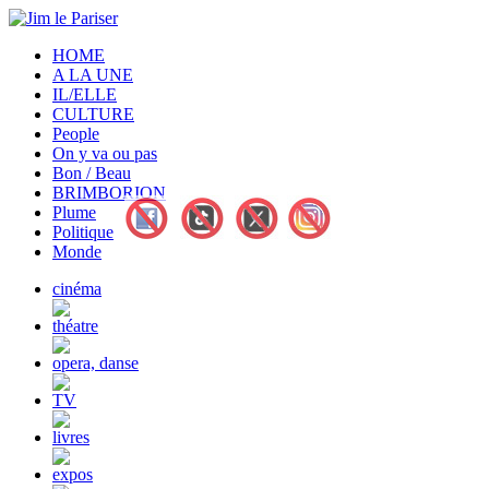
HOME
A LA UNE
IL/ELLE
CULTURE
People
On y va ou pas
Bon / Beau
BRIMBORION
Plume
Politique
Monde
cinéma
théatre
opera, danse
TV
livres
expos