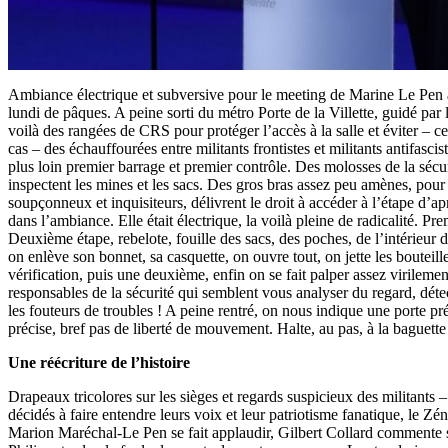
Ambiance électrique et subversive pour le meeting de Marine Le Pen 
lundi de pâques. A peine sorti du métro Porte de la Villette, guidé par 
voilà des rangées de CRS pour protéger l’accès à la salle et éviter – ce
cas – des échauffourées entre militants frontistes et militants antifasc
plus loin premier barrage et premier contrôle. Des molosses de la sécu
inspectent les mines et les sacs. Des gros bras assez peu amènes, pour
soupçonneux et inquisiteurs, délivrent le droit à accéder à l’étape d’aprè
dans l’ambiance. Elle était électrique, la voilà pleine de radicalité. Pr
Deuxième étape, rebelote, fouille des sacs, des poches, de l’intérieur d
on enlève son bonnet, sa casquette, on ouvre tout, on jette les bouteil
vérification, puis une deuxième, enfin on se fait palper assez virilemen
responsables de la sécurité qui semblent vous analyser du regard, détec
les fouteurs de troubles ! A peine rentré, on nous indique une porte pré
précise, bref pas de liberté de mouvement. Halte, au pas, à la baguette
Une réécriture de l’histoire
Drapeaux tricolores sur les sièges et regards suspicieux des militants 
décidés à faire entendre leurs voix et leur patriotisme fanatique, le Zén
Marion Maréchal-Le Pen se fait applaudir, Gilbert Collard commente s