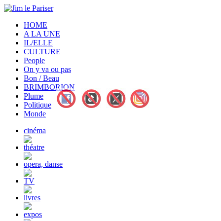
HOME
A LA UNE
IL/ELLE
CULTURE
People
On y va ou pas
Bon / Beau
BRIMBORION
Plume
Politique
Monde
cinéma
théatre
opera, danse
TV
livres
expos