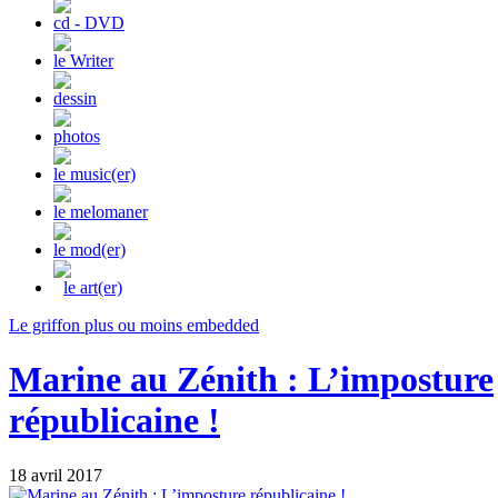
cd - DVD
le Writer
dessin
photos
le music(er)
le melomaner
le mod(er)
le art(er)
Le griffon plus ou moins embedded
Marine au Zénith : L’imposture
républicaine !
18 avril 2017