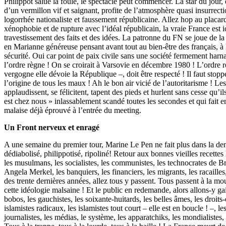
Philippot salue la foule, le spectacle peut commencer. La star du jour
d’un vermillon vif et saignant, profite de l’atmosphère quasi insurrect
logorrhée nationaliste et faussement républicaine. Allez hop au placar
xénophobie et de rupture avec l’idéal républicain, la vraie France est i
travestissement des faits et des idées. La patronne du FN se joue de la
en Marianne généreuse pensant avant tout au bien-être des français, à 
sécurité. Oui car point de paix civile sans une société fermement harna
l’ordre règne ! On se croirait à Varsovie en décembre 1980 ! L’ordre r
vergogne elle dévoie la République –, doit être respecté ! Il faut stopp
l’origine de tous les maux ! Ah le bon air vicié de l’autoritarisme ! Les
applaudissent, se félicitent, tapent des pieds et hurlent sans cesse qu’i
est chez nous » inlassablement scandé toutes les secondes et qui fait en
malaise déjà éprouvé à l’entrée du meeting.
Un Front nerveux et enragé
A une semaine du premier tour, Marine Le Pen ne fait plus dans la den
dédiabolisé, philippotisé, ripoliné! Retour aux bonnes vieilles recettes
les musulmans, les socialistes, les communistes, les technocrates de B
Angela Merkel, les banquiers, les financiers, les migrants, les racailles,
des trente dernières années, allez tous y passent. Tous passent à la mo
cette idéologie malsaine ! Et le public en redemande, alors allons-y ga
bobos, les gauchistes, les soixante-huitards, les belles âmes, les droits
islamistes radicaux, les islamistes tout court – elle est en boucle ! –, l
journalistes, les médias, le système, les apparatchiks, les mondialistes, 