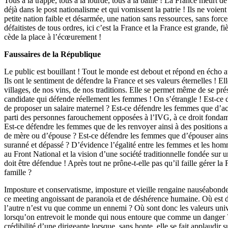
Tous à la trappe, tous à la lourde, tous à la baille ! La France meurt de
déjà dans le post nationalisme et qui vomissent la patrie ! Ils ne voi
petite nation faible et désarmée, une nation sans ressources, sans force
défaitistes de tous ordres, ici c’est la France et la France est grande, f
cède la place à l’écœurement !
Faussaires de la République
Le public est bouillant ! Tout le monde est debout et répond en écho au
Ils ont le sentiment de défendre la France et ses valeurs éternelles ! El
villages, de nos vins, de nos traditions. Elle se permet même de se pr
candidate qui défende réellement les femmes ! On s’étrangle ! Est-ce
de proposer un salaire maternel ? Est-ce défendre les femmes que d’acc
parti des personnes farouchement opposées à l’IVG, à ce droit fonda
Est-ce défendre les femmes que de les renvoyer ainsi à des positions a
de mère ou d’épouse ? Est-ce défendre les femmes que d’épouser ainsi 
suranné et dépassé ? D’évidence l’égalité entre les femmes et les homm
au Front National et la vision d’une société traditionnelle fondée su
doit être défendue ! Après tout ne prône-t-elle pas qu’il faille gérer l
famille ?
Imposture et conservatisme, imposture et vieille rengaine nauséabonde
ce meeting angoissant de paranoïa et de déshérence humaine. Où est d
l’autre n’est vu que comme un ennemi ? Où sont donc les valeurs univ
lorsqu’on entrevoit le monde qui nous entoure que comme un danger 
crédibilité d’une dirigeante lorsque, sans honte, elle se fait applaudir s