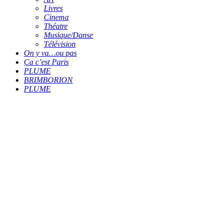
Livres
Cinema
Théatre
Musique/Danse
Télévision
On y va…ou pas
Ça c’est Paris
PLUME
BRIMBORION
PLUME