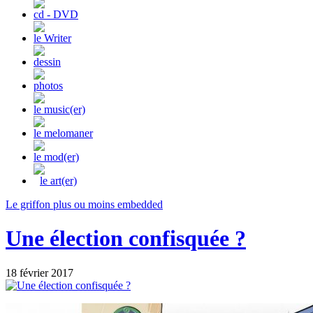
cd - DVD
le Writer
dessin
photos
le music(er)
le melomaner
le mod(er)
le art(er)
Le griffon plus ou moins embedded
Une élection confisquée ?
18 février 2017