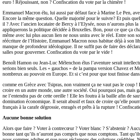
euro ! Réjouissant, non ? Confiscation du vote par la chimère !
Emmanuel Macron élu, lui aussi par défaut face à Marine Le Pen, ave
Encore la même question. Quelle majorité pour le suivre? Et puis qu
il ? Avec l’ancien locataire de Bercy à l’Elysée, nous n’aurons plus la
appliquerons la politique décidée à Bruxelles. Bon, pour ce que ça c
même avec lui plus aucun lien ne nous unira avec le réel. Entre son 
réécriture de l’Histoire, Emmanuel Macron nous habitue déjà à son lib
manque de profondeur idéologique. Il ne suffit pas de faire des déclar
salles pour gouverner. Confiscation du vote par le vide !
Benoît Hamon ou Jean-Luc Mélenchon élus l’aventure serait intellec
serions bien seuls. Les « gauchos » de la pampa version Chavez et Mo
nombreux au pouvoir en Europe. Et si c’est pour que tout finisse dans
comme en Grèce avec Tsipras, non vraiment ça ne vaut pas le coup !
croire en un autre monde, une autre société. Oui pourquoi pas, mais
ne l’entendra pas de cette oreille ! Elle les foutra à la baille afin de sa
domination économique. Il serait abusif et faux de croire qu’elle pourra
français à la carafe dégrossie, enragés et prêts à la rupture ! Confisca
Aucune bonne solution
Alors que faire ? Voter à contrecœur ? Voter blanc ? S’abstenir ? Aucu
bonne tant qu’ils n’auront pas compris que nous comptons. Tant qu’il
nous sommes adultes et que nous réclamons des solutions crédibles. 