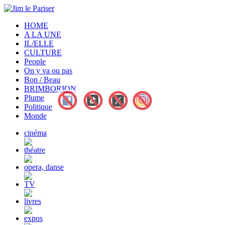
HOME
A LA UNE
IL/ELLE
CULTURE
People
On y va ou pas
Bon / Beau
BRIMBORION
Plume
Politique
Monde
cinéma
théatre
opera, danse
TV
livres
expos