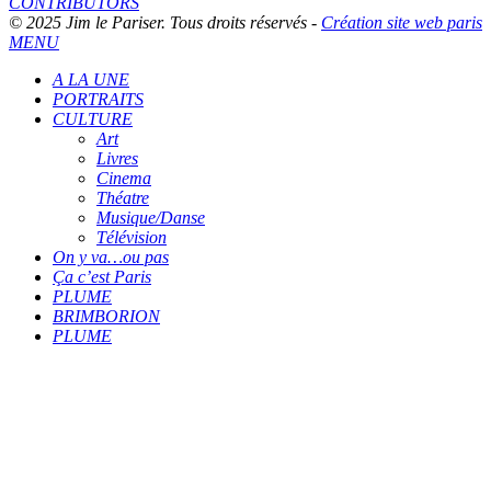
CONTRIBUTORS
© 2025 Jim le Pariser. Tous droits réservés -
Création site web paris
MENU
A LA UNE
PORTRAITS
CULTURE
Art
Livres
Cinema
Théatre
Musique/Danse
Télévision
On y va…ou pas
Ça c’est Paris
PLUME
BRIMBORION
PLUME