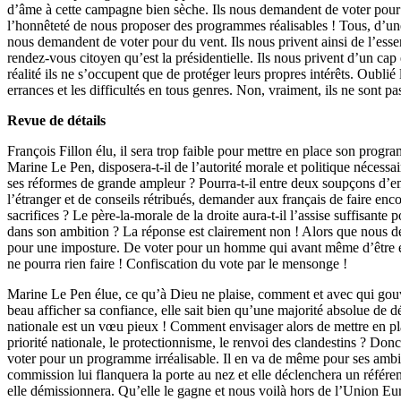
d’âme à cette campagne bien sèche. Ils nous demandent de voter pour
l’honnêteté de nous proposer des programmes réalisables ! Tous, d’un
nous demandent de voter pour du vent. Ils nous privent ainsi de l’ess
rendez-vous citoyen qu’est la présidentielle. Ils nous privent d’un cap 
réalité ils ne s’occupent que de protéger leurs propres intérêts. Oublié
errances et les difficultés en tous genres. Non, vraiment, ils ne sont pas
Revue de détails
François Fillon élu, il sera trop faible pour mettre en place son progra
Marine Le Pen, disposera-t-il de l’autorité morale et politique nécess
ses réformes de grande ampleur ? Pourra-t-il entre deux soupçons d’emp
l’étranger et de conseils rétribués, demander aux français de faire enc
sacrifices ? Le père-la-morale de la droite aura-t-il l’assise suffisante 
dans son ambition ? La réponse est clairement non ! Alors que nous d
pour une imposture. De voter pour un homme qui avant même d’être él
ne pourra rien faire ! Confiscation du vote par le mensonge !
Marine Le Pen élue, ce qu’à Dieu ne plaise, comment et avec qui gouv
beau afficher sa confiance, elle sait bien qu’une majorité absolue de de
nationale est un vœu pieux ! Comment envisager alors de mettre en plac
priorité nationale, le protectionnisme, le renvoi des clandestins ? Do
voter pour un programme irréalisable. Il en va de même pour ses amb
commission lui flanquera la porte au nez et elle déclenchera un référ
elle démissionnera. Qu’elle le gagne et nous voilà hors de l’Union Eu