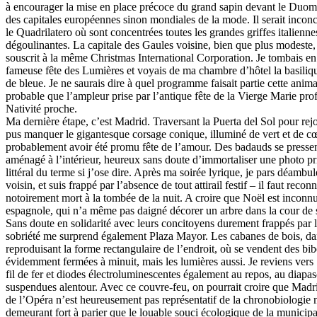
à encourager la mise en place précoce du grand sapin devant le Duom
des capitales européennes sinon mondiales de la mode. Il serait inco
le Quadrilatero où sont concentrées toutes les grandes griffes italienn
dégoulinantes. La capitale des Gaules voisine, bien que plus modeste
souscrit à la même Christmas International Corporation. Je tombais en
fameuse fête des Lumières et voyais de ma chambre d’hôtel la basili
de bleue. Je ne saurais dire à quel programme faisait partie cette animat
probable que l’ampleur prise par l’antique fête de la Vierge Marie pro
Nativité proche.
Ma dernière étape, c’est Madrid. Traversant la Puerta del Sol pour rejo
pus manquer le gigantesque corsage conique, illuminé de vert et de c
probablement avoir été promu fête de l’amour. Des badauds se pressen
aménagé à l’intérieur, heureux sans doute d’immortaliser une photo pri
littéral du terme si j’ose dire. Après ma soirée lyrique, je pars déambu
voisin, et suis frappé par l’absence de tout attirail festif – il faut reconn
notoirement mort à la tombée de la nuit. A croire que Noël est inconn
espagnole, qui n’a même pas daigné décorer un arbre dans la cour de sa
Sans doute en solidarité avec leurs concitoyens durement frappés par 
sobriété me surprend également Plaza Mayor. Les cabanes de bois, da
reproduisant la forme rectangulaire de l’endroit, où se vendent des bibe
évidemment fermées à minuit, mais les lumières aussi. Je reviens vers S
fil de fer et diodes électroluminescentes également au repos, au diapa
suspendues alentour. Avec ce couvre-feu, on pourrait croire que Madri
de l’Opéra n’est heureusement pas représentatif de la chronobiologie m
demeurant fort à parier que le louable souci écologique de la municipa