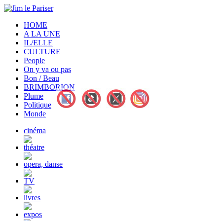
HOME
A LA UNE
IL/ELLE
CULTURE
People
On y va ou pas
Bon / Beau
BRIMBORION
Plume
Politique
Monde
cinéma
théatre
opera, danse
TV
livres
expos