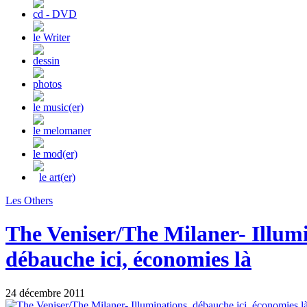
cd - DVD
le Writer
dessin
photos
le music(er)
le melomaner
le mod(er)
le art(er)
Les Others
The Veniser/The Milaner- Illumi
débauche ici, économies là
24 décembre 2011