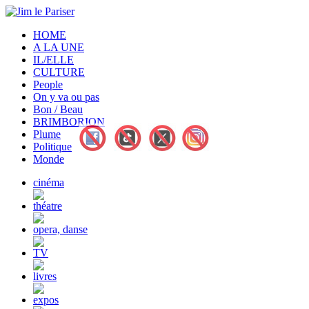
HOME
A LA UNE
IL/ELLE
CULTURE
People
On y va ou pas
Bon / Beau
BRIMBORION
Plume
Politique
Monde
cinéma
théatre
opera, danse
TV
livres
expos