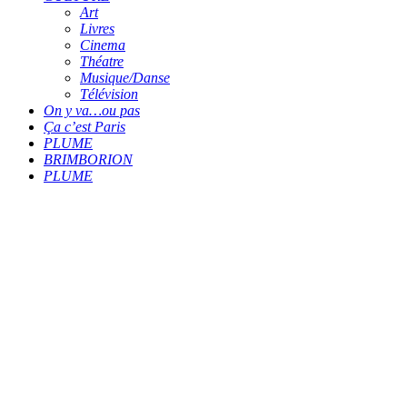
Art
Livres
Cinema
Théatre
Musique/Danse
Télévision
On y va…ou pas
Ça c’est Paris
PLUME
BRIMBORION
PLUME