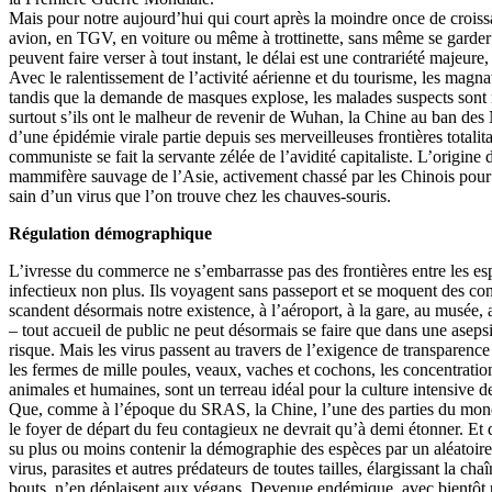
Mais pour notre aujourd’hui qui court après la moindre once de croiss
avion, en TGV, en voiture ou même à trottinette, sans même se garder 
peuvent faire verser à tout instant, le délai est une contrariété majeure,
Avec le ralentissement de l’activité aérienne et du tourisme, les magnat
tandis que la demande de masques explose, les malades suspects sont 
surtout s’ils ont le malheur de revenir de Wuhan, la Chine au ban des
d’une épidémie virale partie depuis ses merveilleuses frontières totalita
communiste se fait la servante zélée de l’avidité capitaliste. L’origine 
mammifère sauvage de l’Asie, activement chassé par les Chinois pour s
sain d’un virus que l’on trouve chez les chauves-souris.
Régulation démographique
L’ivresse du commerce ne s’embarrasse pas des frontières entre les esp
infectieux non plus. Ils voyagent sans passeport et se moquent des con
scandent désormais notre existence, à l’aéroport, à la gare, au musée, a
– tout accueil de public ne peut désormais se faire que dans une asepsie
risque. Mais les virus passent au travers de l’exigence de transparenc
les fermes de mille poules, veaux, vaches et cochons, les concentrat
animales et humaines, sont un terreau idéal pour la culture intensive de
Que, comme à l’époque du SRAS, la Chine, l’une des parties du monde
le foyer de départ du feu contagieux ne devrait qu’à demi étonner. Et 
su plus ou moins contenir la démographie des espèces par un aléatoire 
virus, parasites et autres prédateurs de toutes tailles, élargissant la ch
bouts, n’en déplaisent aux végans. Devenue endémique, avec bientôt p