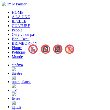
HOME
A LA UNE
IL/ELLE
CULTURE
People
On y va ou pas
Bon / Beau
BRIMBORION
Plume
Politique
Monde
cinéma
théatre
opera, danse
TV
livres
expos