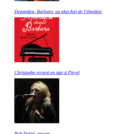
Depardieu, Barbara, au plus fort de l’émotion
Christophe revient en star à Pleyel
Bob Dylan, encore…