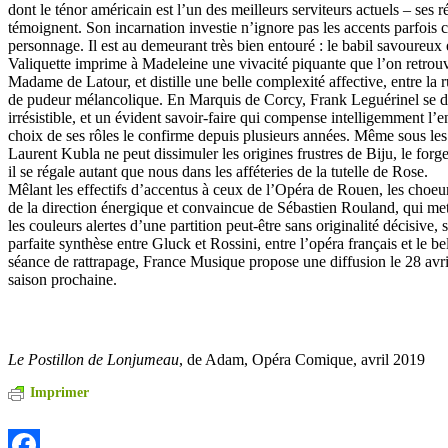
dont le ténor américain est l’un des meilleurs serviteurs actuels – ses 
témoignent. Son incarnation investie n’ignore pas les accents parfois 
personnage. Il est au demeurant très bien entouré : le babil savoureux e
Valiquette imprime à Madeleine une vivacité piquante que l’on retrouv
Madame de Latour, et distille une belle complexité affective, entre la ru
de pudeur mélancolique. En Marquis de Corcy, Frank Leguérinel se di
irrésistible, et un évident savoir-faire qui compense intelligemment l’e
choix de ses rôles le confirme depuis plusieurs années. Même sous les
Laurent Kubla ne peut dissimuler les origines frustres de Biju, le for
il se régale autant que nous dans les afféteries de la tutelle de Rose.
Mêlant les effectifs d’accentus à ceux de l’Opéra de Rouen, les choeu
de la direction énergique et convaincue de Sébastien Rouland, qui met
les couleurs alertes d’une partition peut-être sans originalité décisive, s
parfaite synthèse entre Gluck et Rossini, entre l’opéra français et le be
séance de rattrapage, France Musique propose une diffusion le 28 avri
saison prochaine.
Le Postillon de Lonjumeau
, de Adam, Opéra Comique, avril 2019
Imprimer