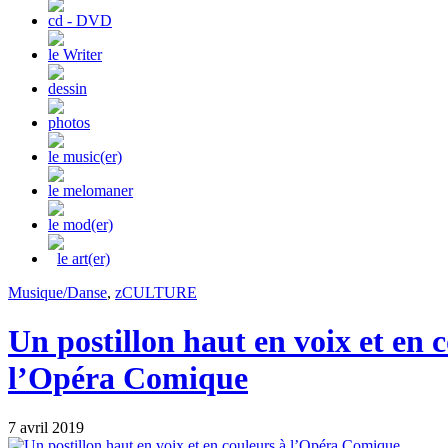
cd - DVD
le Writer
dessin
photos
le music(er)
le melomaner
le mod(er)
le art(er)
Musique/Danse
,
zCULTURE
Un postillon haut en voix et en 
l’Opéra Comique
7 avril 2019