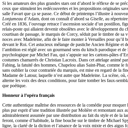
Si les amateurs des plus grandes stars ont d’abord le réflexe de se préc
ceux que stimulent les redécouvertes et les propositions originales sa
salle Favart que ça se passe. Ce début de printemps l’illustre à nouve
Lonjumeau
d’Adam, dont on connaît d’abord sa
Giselle
, au répertoir
Créé en 1836, l’ouvrage retrace l’ascension sociale d’un postillon, fig
relais-poste qui allaient devenir obsolètes avec le développement du c
courtisan de passage, le marquis de Corcy, séduit par le timbre de sa v
noces avec Madeleine, afin de le faire monter à Versailles pour qu’il br
devant le Roi. Cet astucieux mélange de pastiche Ancien Régime et 
l’ambition est réglé avec un gourmand sens du kitsch parodique et de l
psychologique par Michel Fau, qui s’appuie sur les cartons-pâtes d’E
costumes chamarrés de Christian Lacroix. Dans cet attelage animé par 
Fabing, la fatuité des hommes, Chapelou alias Saint-Phar, comme le 
sans oublier la cour contrariée du marquis, est mise en regard de la fi
Madame de Latour, laquelle n’est autre que Madeleine. La scène, où, 
alterne les voix des deux conditions, pour faire tomber les faux-sembla
que poétique.
Honneur à l’opéra français
Cette authentique maîtrise des ressources de la comédie pour moquer l
plus pur esprit d’une tradition illustrée par Molière et remontant aux au
admirablement assumée par une distribution au fait du style et de la la
feront, comme d’habitude, la fine bouche sur le timbre de Michael Spy
ligne, la clarté de la diction et l’aisance de la voix mixte et des aigus 