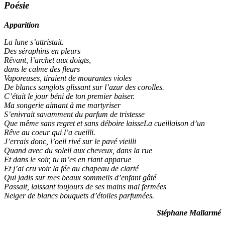
Poésie
Apparition
La lune s’attristait.
Des séraphins en pleurs
Rêvant, l’archet aux doigts,
dans le calme des fleurs
Vaporeuses, tiraient de mourantes violes
De blancs sanglots glissant sur l’azur des corolles.
C’était le jour béni de ton premier baiser.
Ma songerie aimant à me martyriser
S’enivrait savamment du parfum de tristesse
Que même sans regret et sans déboire laisseLa cueillaison d’un
Rêve au coeur qui l’a cueilli.
J’errais donc, l’oeil rivé sur le pavé vieilli
Quand avec du soleil aux cheveux, dans la rue
Et dans le soir, tu m’es en riant apparue
Et j’ai cru voir la fée au chapeau de clarté
Qui jadis sur mes beaux sommeils d’enfant gâté
Passait, laissant toujours de ses mains mal fermées
Neiger de blancs bouquets d’étoiles parfumées.
Stéphane Mallarmé