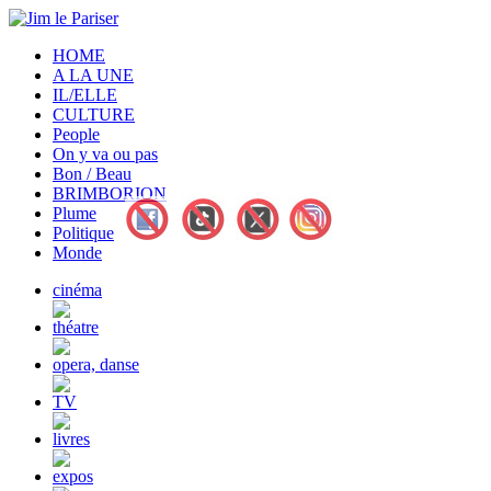
HOME
A LA UNE
IL/ELLE
CULTURE
People
On y va ou pas
Bon / Beau
BRIMBORION
Plume
Politique
Monde
cinéma
théatre
opera, danse
TV
livres
expos