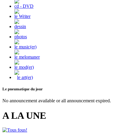
cd - DVD
le Writer
dessin
photos
le music(er)
le melomaner
le mod(er)
le art(er)
Le pneumatique du jour
No announcement available or all announcement expired.
A LA UNE