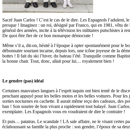
Sacré Juan Carlos ! C’est le cas de le dire. Les Espagnols l’adulent, l
presque ! Imaginez : un roi, désigné par Franco, qui en 1981, vêtu de
général des armées, incite à la télévision les militaires putschistes à re
De quoi être fier de ce bon monarque démocrate !
Même s’il a, dit-on, hésité à l’époque à opter spontanément pour le 
débonnaire souriant incarne, depuis lors, une icône joyeuse de la dém
bottes ! Il fait du ski l’hiver, du bateau l’été. Tranquille comme Baptist
la bonne chair. Tout, donc, allait pour lui… royalement bien !
Le gendre (pas) idéal
Certaines mauvaises langues à l’esprit taquin ont bien tenté de le disc
penchant appuyé pour les belles motos et les belles voitures. Pour les 
sorties nocturnes en cachette. Il aurait même reçu des cadeaux, des pot
ban ! Son sourire de bon vivant a rapidement tout balayé. Juan Carlos
exemplaire. Les Espagnols vous en voudraient de dire le contraire !
Et puis… patatras. Le scandale ! LA sale affaire, ne le visant certes pa
éclaboussant sa famille la plus proche : son gendre, l’époux de sa deuxi