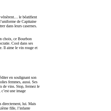
e vénèrent… le béatifient
 l’uniforme de Capitaine
ntrer dans leurs casernes.
bon choix, ce Bourbon
ocratie. Cool dans ses
e. Il aime le vin rouge et
réditer en soulignant son
jolies femmes, aussi. Ses
s de vins. Stop, fermez le
, c’est une image
s directement, lui. Mais
ème fille, l’infante