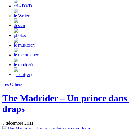
cd - DVD
le Writer
dessin
photos
le music(er)
le melomaner
le mod(er)
le art(er)
Les Others
The Madrider – Un prince dans 
draps
8 décembre 2011