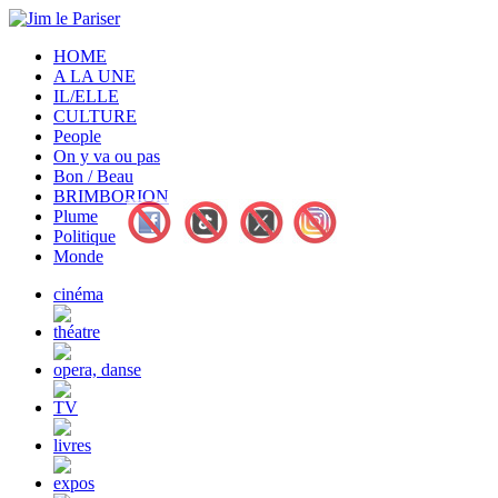
HOME
A LA UNE
IL/ELLE
CULTURE
People
On y va ou pas
Bon / Beau
BRIMBORION
Plume
Politique
Monde
cinéma
théatre
opera, danse
TV
livres
expos