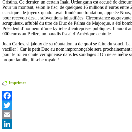
Cristina. Ce dernier, un certain Inaki Urdangarin est accusé de détour
Pour un montant, selon le fisc, de quelques 16 millions d’euros entre
classique : le joyeux quadra avait fondé une fondation, appelée Noos, 
pour recevoir des… subventions injustifiées. Circonstance aggravante
scrupuleux, affublé du titre de Duc de Palma de Majorque, a été bomb
Président d’honneur d’une kyrielle d’entreprises publiques. Il aurait 
000 euros au Belize, un paradis fiscal d’Amérique centrale.
Juan Carlos, si jaloux de sa réputation, a de quoi se faire du souci. L
vaciller ! Car le petit Duc au nom imprononçable sera prochainemen
pour le roi en chute vertigineuse dans les sondages ! On ne se méfie s
propre famille, fût-elle royale !
Imprimer
Facebook
Twitter
Email