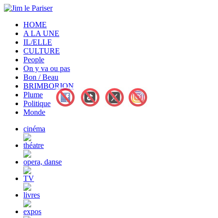
HOME
A LA UNE
IL/ELLE
CULTURE
People
On y va ou pas
Bon / Beau
BRIMBORION
Plume
Politique
Monde
cinéma
théatre
opera, danse
TV
livres
expos