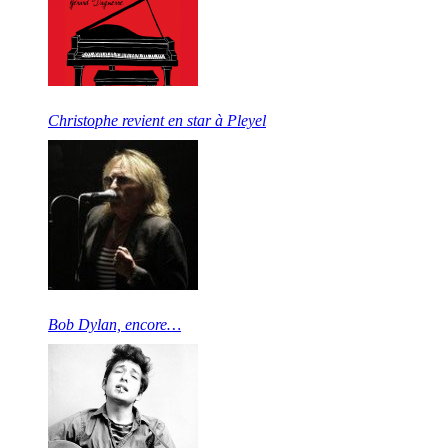
Christophe revient en star à Pleyel
Bob Dylan, encore…