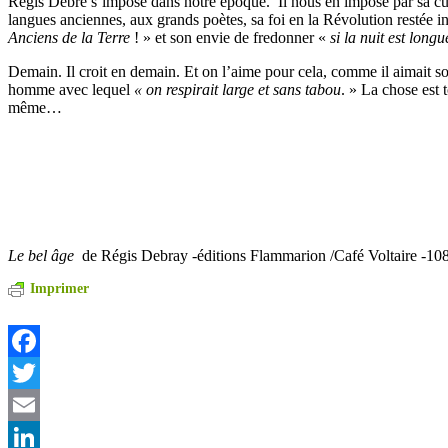
Régis Debré s’impose dans notre époque. Il nous en impose par sa cul
langues anciennes, aux grands poètes, sa foi en la Révolution restée i
Anciens de la Terre
! » et son envie de fredonner «
si la nuit est longu
Demain. Il croit en demain. Et on l’aime pour cela, comme il aimait s
homme avec lequel
« on respirait large et sans tabou
. » La chose est t
même…
Le bel âge
de Régis Debray -éditions Flammarion /Café Voltaire -10
Imprimer
Facebook
Twitter
Email