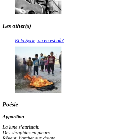
Les other(s)
Et la Syrie, on en est où?
Poésie
Apparition
La lune s’attristait.
Des séraphins en pleurs
Rêvant, l’archet aux doigts,