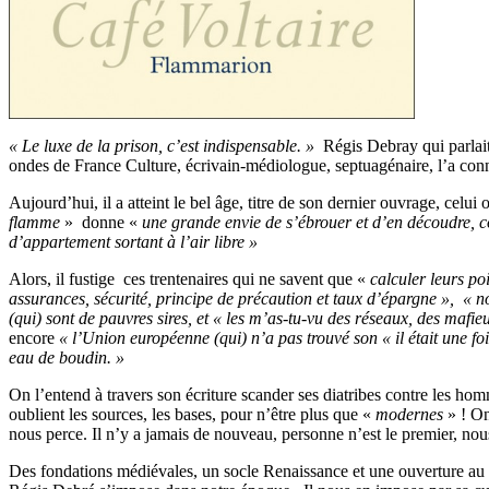
« Le luxe de la prison, c’est indispensable. »
Régis Debray qui parlait 
ondes de France Culture, écrivain-médiologue, septuagénaire, l’a con
Aujourd’hui, il a atteint le bel âge, titre de son dernier ouvrage, celu
flamme
» donne «
une grande envie de s’ébrouer et d’en découdre, 
d’appartement sortant à l’air libre »
Alors, il fustige ces trentenaires qui ne savent que «
calculer leurs poi
assurances, sécurité, principe de précaution et taux d’épargne », « 
(qui) sont de pauvres sires, et « les m’as-tu-vu des réseaux, des mafi
encore
« l’Union européenne (qui) n’a pas trouvé son « il était une fois
eau de boudin. »
On l’entend à travers son écriture scander ses diatribes contre les homm
oublient les sources, les bases, pour n’être plus que «
modernes
» ! On
nous perce. Il n’y a jamais de nouveau, personne n’est le premier, nous 
Des fondations médiévales, un socle Renaissance et une ouverture a