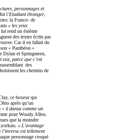
ctures, personnages et
ut l’
Etudiant étranger
,
ies: la France- de
 ans
« les yeux
l lui rend un énième
nent des textes écrits par
ver. Car il en fallait du
à son « Panthéon »
re Dylan et Springsteen,
t eux, parce que c’est
l rassemblant des
hoisissent les chemins de
lay, ce boxeur qui
 Ohio après qu’un
ù »
il dansa comme un
 comme pour Woody Allen,
enues que la moindre
w-yorkais.
« L’avantage
e l’inverse est tellement
 chaque personnage croqué