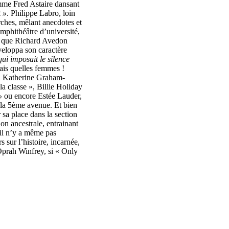
me Fred Astaire dansant
t »
. Philippe Labro, loin
erches, mêlant anecdotes et
mphithéâtre d’université,
ir que Richard Avedon
eloppa son caractère
qui imposait le silence
is quelles femmes !
 à Katherine Graham-
a classe », Billie Holiday
 »
ou encore Estée Lauder,
de la 5ème avenue. Et bien
 sa place dans la section
on ancestrale, entrainant
 il n’y a même pas
s sur l’histoire, incarnée,
’Oprah Winfrey, si « Only