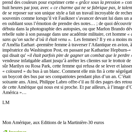
prend des couleurs pour exprimer cette
« grâce sous la pression »
com
huit heures par jour, avec
« ce charme qui ne se fabrique pas, le talen
de se reposer sur son unique style a fait un travail incroyable de rech
souvenirs comme lorsqu’il vit Faulkner s’avancer devant lui dans un a
en oubliant sous l’émotion de prendre des notes… ; de quoi découvr
débuta dans la photographie des autopsies, ou que Marlon Brando dév
rebelle suite à son passage dans une académie militaire, cet homme
« 
sans qu’on sache d’où il était venu ».
Les femmes? Il y en a moins ma
d’Amélia Earhart -première femme à traverser l’Atlantique en avion,
impératrice du Washington Post, en passant par Katharine Hepburn-« l
qui disait qu' »
il était parfois pire de gagner un combat que le perdre
vendeuse infatigable allant jusqu’à arrêter les clientes sur le trottoir 
sûr Marilyn ou Rosa Park, cette femme qui refusa de se lever et laisser
« coloured » du bus à un blanc. Comment elle mis fin à cette ségrégati
un boycott des bus par ses compatriotes pendant plus d’un an. C’était
soixante ans. Ainsi, Philippe Labro offre-t’il au fil des pages des retour
de cette Amérique qui nous est si proche. Et par ailleurs, à l’image d
América »…
LM
Mon Amérique, aux Editions de la Martinière-30 euros