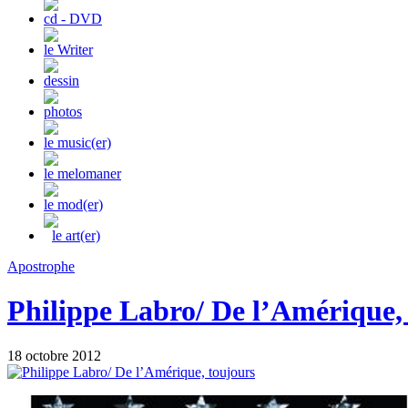
cd - DVD
le Writer
dessin
photos
le music(er)
le melomaner
le mod(er)
le art(er)
Apostrophe
Philippe Labro/ De l’Amérique,
18 octobre 2012