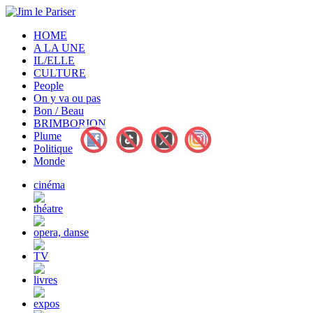
HOME
A LA UNE
IL/ELLE
CULTURE
People
On y va ou pas
Bon / Beau
BRIMBORION
Plume
Politique
Monde
cinéma
théatre
opera, danse
TV
livres
expos