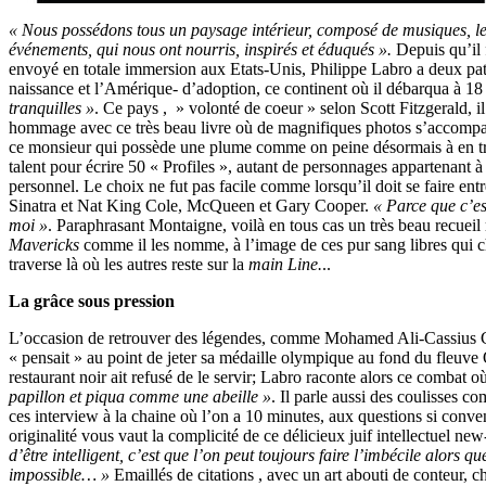
« Nous possédons tous un paysage intérieur, composé de musiques, le
événements, qui nous ont nourris, inspirés et éduqués ».
Depuis qu’il f
envoyé en totale immersion aux Etats-Unis, Philippe Labro a deux patr
naissance et l’Amérique- d’adoption, ce continent où il débarqua à 18
tranquilles »
. Ce pays , » volonté de coeur » selon Scott Fitzgerald, i
hommage avec ce très beau livre où de magnifiques photos s’accompag
ce monsieur qui possède une plume comme on peine désormais à en trou
talent pour écrire 50 « Profiles », autant de personnages appartenant 
personnel. Le choix ne fut pas facile comme lorsqu’il doit se faire ent
Sinatra et Nat King Cole, McQueen et Gary Cooper.
« Parce que c’es
moi »
. Paraphrasant Montaigne, voilà en tous cas un très beau recuei
Mavericks
comme il les nomme, à l’image de ces pur sang libres qui c
traverse là où les autres reste sur la
main Line.
..
La grâce sous pression
L’occasion de retrouver des légendes, comme Mohamed Ali-Cassius C
« pensait » au point de jeter sa médaille olympique au fond du fleuve
restaurant noir ait refusé de le servir; Labro raconte alors ce combat o
papillon et piqua comme une abeille »
. Il parle aussi des coulisses
ces interview à la chaine où l’on a 10 minutes, aux questions si conv
originalité vous vaut la complicité de ce délicieux juif intellectuel ne
d’être intelligent, c’est que l’on peut toujours faire l’imbécile alors qu
impossible… »
Emaillés de citations , avec un art abouti de conteur,