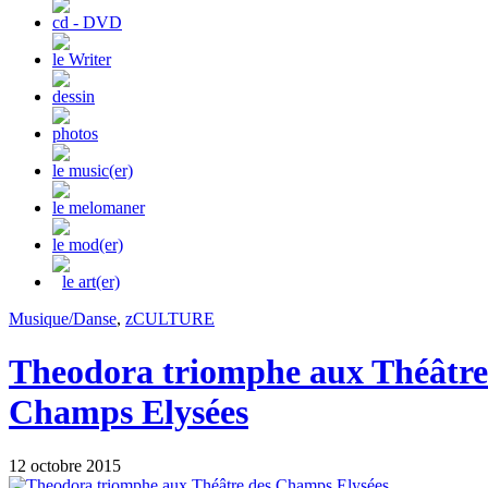
cd - DVD
le Writer
dessin
photos
le music(er)
le melomaner
le mod(er)
le art(er)
Musique/Danse
,
zCULTURE
Theodora triomphe aux Théâtre
Champs Elysées
12 octobre 2015