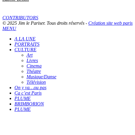
CONTRIBUTORS
© 2025 Jim le Pariser. Tous droits réservés -
Création site web paris
MENU
A LA UNE
PORTRAITS
CULTURE
Art
Livres
Cinema
Théatre
Musique/Danse
Télévision
On y va…ou pas
Ça c’est Paris
PLUME
BRIMBORION
PLUME