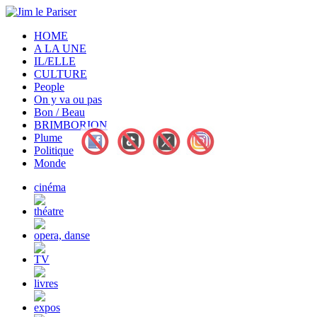
HOME
A LA UNE
IL/ELLE
CULTURE
People
On y va ou pas
Bon / Beau
BRIMBORION
Plume
Politique
Monde
cinéma
théatre
opera, danse
TV
livres
expos