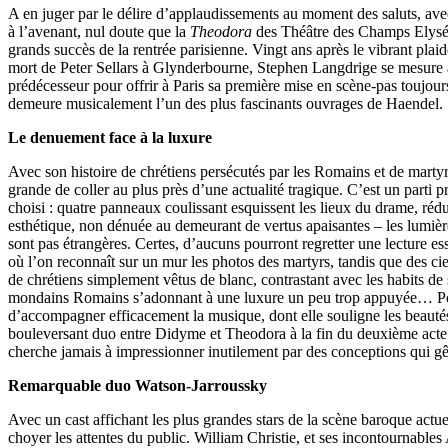
A en juger par le délire d’applaudissements au moment des saluts, avec
à l’avenant, nul doute que la
Theodora
des Théâtre des Champs Elysé
grands succès de la rentrée parisienne. Vingt ans après le vibrant plai
mort de Peter Sellars à Glynderbourne, Stephen Langdrige se mesure 
prédécesseur pour offrir à Paris sa première mise en scène-pas toujours
demeure musicalement l’un des plus fascinants ouvrages de Haendel.
Le denuement face à la luxure
Avec son histoire de chrétiens persécutés par les Romains et de martyres
grande de coller au plus près d’une actualité tragique. C’est un parti pri
choisi : quatre panneaux coulissant esquissent les lieux du drame, réd
esthétique, non dénuée au demeurant de vertus apaisantes – les lumiè
sont pas étrangères. Certes, d’aucuns pourront regretter une lecture ess
où l’on reconnaît sur un mur les photos des martyrs, tandis que des cie
de chrétiens simplement vêtus de blanc, contrastant avec les habits de 
mondains Romains s’adonnant à une luxure un peu trop appuyée… Pour
d’accompagner efficacement la musique, dont elle souligne les beautés
bouleversant duo entre Didyme et Theodora à la fin du deuxième acte. 
cherche jamais à impressionner inutilement par des conceptions qui gê
Remarquable duo Watson-Jarroussky
Avec un cast affichant les plus grandes stars de la scène baroque actuel
choyer les attentes du public. William Christie, et ses incontournables 