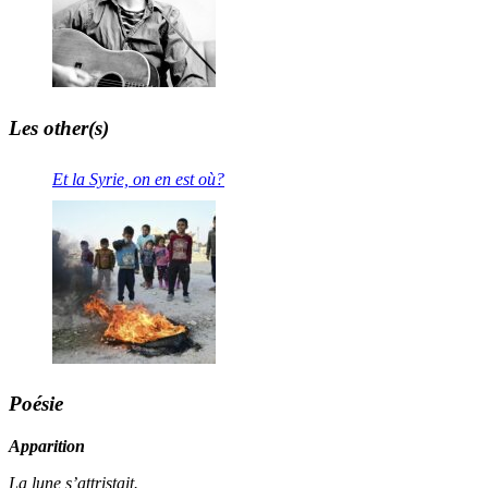
Les other(s)
Et la Syrie, on en est où?
Poésie
Apparition
La lune s’attristait.