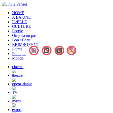
HOME
A LA UNE
IL/ELLE
CULTURE
People
On y va ou pas
Bon / Beau
BRIMBORION
Plume
Politique
Monde
cinéma
théatre
opera, danse
TV
livres
expos