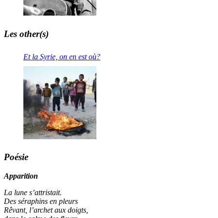
Les other(s)
Et la Syrie, on en est où?
Poésie
Apparition
La lune s’attristait.
Des séraphins en pleurs
Rêvant, l’archet aux doigts,