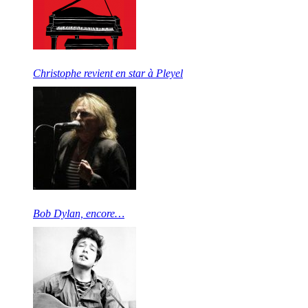
Christophe revient en star à Pleyel
Bob Dylan, encore…