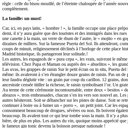
règle : celle du bisou mouillé, de l’étreinte chaloupée de l’année nou
complètement.
La famille: un must!
Car, ici, en pays latin, « hombre ! », la famille occupe une place prép
demi, il n’y aura guère que des touristes et des immigrés dans les rues
une canette à la main, un verre de rhum de l’autre, le « mojito » en go
dizaines de milliers. Sur la fameuse Puerta del Sol. Ils attendront, co
coups de minuit, religieusement déclinés à l’horloge de cette place hi
Madrid historique, ils partageront leur solitude.!
Les autres, les espagnols de « pura cepa », les vrais, suivront le même
télévision. Chez Papa et Maman ou auprès des « abuelitos », les grand
Las uvas, les grappes de raisin Sur le petit écran ou in situ, Puerta del
même: ils avaleront à s’en étrangler douze grains de raisin. Pas un de 
leur faudra déglutir vite : un grain par coup du carillon. 12 grains, d
ancestrale censée titiller la richesse, le raisin symbolisant l’or. Un grai
Au terme de cette cérémonie incontournable, entre deux « besitos » de
abrazos », trois embrassades, chacun s’en ira vers son nouvel an. Les
autres hésiteront. Soit se déhancher sur les pistes de danse. Soit se re
continuer à boire ou à fumer un « porro », un petit joint. Car les espa
consomment beaucoup de drogues, sévères ou non. Ils boivent égale
beaucoup. Ils avalent tout ce qui leur tombe sous la main. Il n’y a plus
bière, de plus en plus. Les autres du vin, quoique moins apprécié que j
le fameux gin tonic devenu la boisson presque nationale !