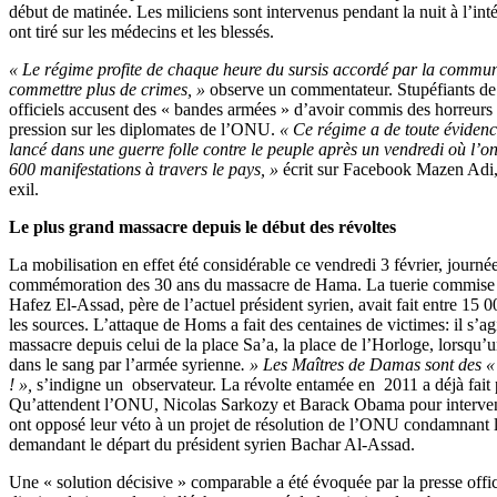
début de matinée. Les miliciens sont intervenus pendant la nuit à l’inté
ont tiré sur les médecins et les blessés.
« Le régime profite de chaque heure du sursis accordé par la commun
commettre plus de crimes, »
observe un commentateur. Stupéfiants de
officiels accusent des « bandes armées » d’avoir commis des horreurs
pression sur les diplomates de l’ONU.
« Ce régime a de toute évidence
lancé dans une guerre folle contre le peuple après un vendredi où l’
600 manifestations à travers le pays, »
écrit sur Facebook Mazen Adi, 
exil.
Le plus grand massacre depuis le début des révoltes
La mobilisation en effet été considérable ce vendredi 3 février, journée
commémoration des 30 ans du massacre de Hama. La tuerie commise e
Hafez El-Assad, père de l’actuel président syrien, avait fait entre 15 
les sources. L’attaque de Homs a fait des centaines de victimes: il s’ag
massacre depuis celui de la place Sa’a, la place de l’Horloge, lorsqu’un
dans le sang par l’armée syrienne
. » Les Maîtres de Damas sont des « 
! »,
s’indigne un observateur. La révolte entamée en 2011 a déjà fait 
Qu’attendent l’ONU, Nicolas Sarkozy et Barack Obama pour interveni
ont opposé leur véto à un projet de résolution de l’ONU condamnant l
demandant le départ du président syrien Bachar Al-Assad.
Une « solution décisive » comparable a été évoquée par la presse offic