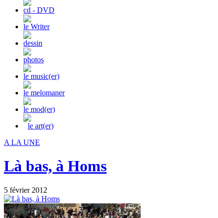
cd - DVD
le Writer
dessin
photos
le music(er)
le melomaner
le mod(er)
le art(er)
A LA UNE
Là bas, à Homs
5 février 2012