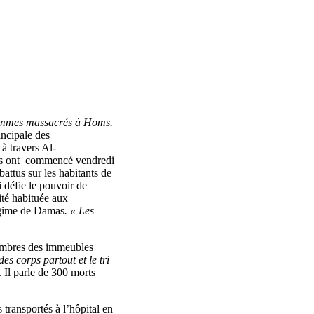
mmes massacrés à Homs.
incipale des
à travers Al-
rs ont commencé vendredi
battus sur les habitants de
i défie le pouvoir de
ité habituée aux
régime de Damas
. « Les
combres des immeubles
des corps partout et le tri
 Il parle de 300 morts
 transportés à l’hôpital en