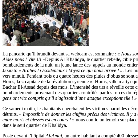
La pancarte qu’il brandit devant sa webcam est sommaire :
« Nous so
Aidez-nous ! Vite !!! »
Depuis Al-Khalidya, le quartier rebelle, cible pr
bombardements de la nuit, un jeune lance des appels au monde entier 
Jazirah:
« Arabes ! Occidentaux ! Voyez ce qui nous arrive ! ».
Les ti
vers minuit. Pendant trois ou quatre heures des pluies d’obus se sont a
Homs, la « capitale de la révolution syrienne ». Homs, ville martyr qu
Bachar El-Assad depuis des mois. L’intensité des tirs a réveillé cette c
bombardements provenant des quartiers contrôlés par les forces du 
gens ont vite compris qu’il s’agissait d’une attaque exceptionnelle ! »
Ce samedi matin, les habitants cherchaient les victimes parmi les dé
détruits.
« Impossible de donner les chiffres précis des victimes. Il y a 
entre morts et blessés est en cours ! »
nous confie un témoin sur place.
dans le seul quartier de Khalidya.
Posté devant l’hôpital
Al-Amal
, un autre habitant a compté 400 blessés