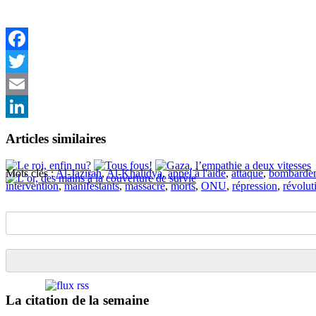
Facebook
Twitter
Email
LinkedIn
Articles similaires
Mots clés :
Al-Jazirah
,
Al-Khalidya
,
appel à l'aide
,
attaque
,
bombarde
intervention
,
manifestants
,
massacre
,
morts
,
ONU
,
répression
,
révolut
La citation de la semaine