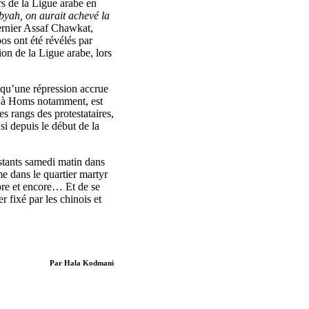
rs de la Ligue arabe en
rabyah, on aurait achevé la
ernier Assaf Chawkat,
os ont été révélés par
on de la Ligue arabe, lors
é qu’une répression accrue
 à Homs notamment, est
s rangs des protestataires,
nsi depuis le début de la
festants samedi matin dans
e dans le quartier martyr
ore et encore… Et de se
r fixé par les chinois et
Par Hala Kodmani