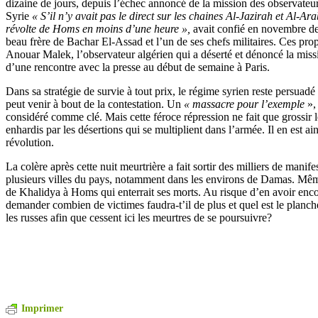
dizaine de jours, depuis l’échec annoncé de la mission des observateu
Syrie
« S’il n’y avait pas le direct sur les chaines Al-Jazirah et Al-A
révolte de Homs en moins d’une heure »,
avait confié en novembre d
beau frère de Bachar El-Assad et l’un de ses chefs militaires. Ces prop
Anouar Malek, l’observateur algérien qui a déserté et dénoncé la missi
d’une rencontre avec la presse au début de semaine à Paris.
Dans sa stratégie de survie à tout prix, le régime syrien reste persuad
peut venir à bout de la contestation. Un
« massacre pour l’exemple
»,
considéré comme clé. Mais cette féroce répression ne fait que grossir le
enhardis par les désertions qui se multiplient dans l’armée. Il en est ai
révolution.
La colère après cette nuit meurtrière a fait sortir des milliers de mani
plusieurs villes du pays, notamment dans les environs de Damas. Mêm
de Khalidya à Homs qui enterrait ses morts. Au risque d’en avoir enc
demander combien de victimes faudra-t’il de plus et quel est le planche
les russes afin que cessent ici les meurtres de se poursuivre?
Imprimer