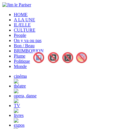
HOME
A LA UNE
IL/ELLE
CULTURE
People
On y va ou pas
Bon / Beau
BRIMBORION
Plume
Politique
Monde
cinéma
théatre
opera, danse
TV
livres
expos