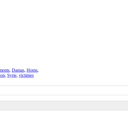
ments
,
Damas
,
Homs
,
ion
,
Syrie
,
victimes