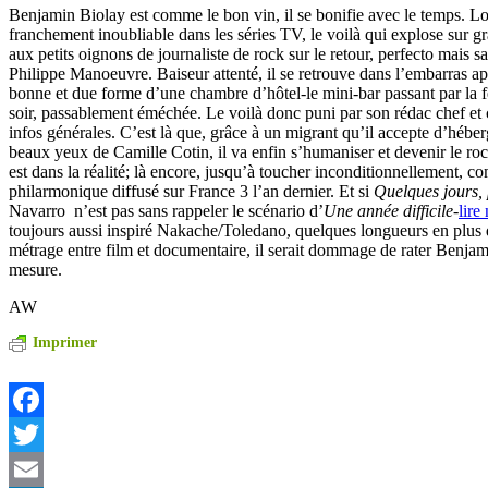
Benjamin Biolay est comme le bon vin, il se bonifie avec le temps. Lo
franchement inoubliable dans les séries TV, le voilà qui explose sur g
aux petits oignons de journaliste de rock sur le retour, perfecto mais sa
Philippe Manoeuvre. Baiseur attenté, il se retrouve dans l’embarras a
bonne et due forme d’une chambre d’hôtel-le mini-bar passant par la fe
soir, passablement éméchée. Le voilà donc puni par son rédac chef et 
infos générales. C’est là que, grâce à un migrant qu’il accepte d’héber
beaux yeux de Camille Cotin, il va enfin s’humaniser et devenir le roc
est dans la réalité; là encore, jusqu’à toucher inconditionnellement, 
philarmonique diffusé sur France 3 l’an dernier. Et si
Quelques jours,
Navarro n’est pas sans rappeler le scénario d’
Une année difficile-
lire
toujours aussi inspiré Nakache/Toledano, quelques longueurs en plus q
métrage entre film et documentaire, il serait dommage de rater Benjam
mesure.
AW
Imprimer
Facebook
Twitter