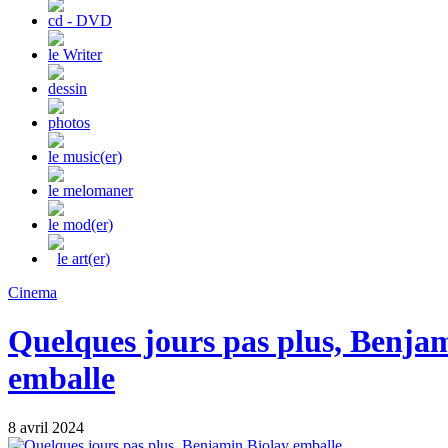
cd - DVD
le Writer
dessin
photos
le music(er)
le melomaner
le mod(er)
le art(er)
Cinema
Quelques jours pas plus, Benja
emballe
8 avril 2024