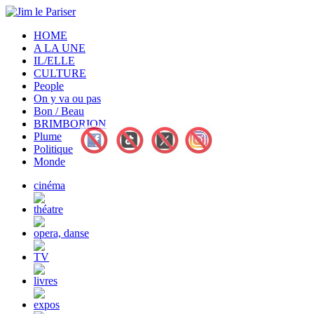
HOME
A LA UNE
IL/ELLE
CULTURE
People
On y va ou pas
Bon / Beau
BRIMBORION
Plume
Politique
Monde
cinéma
théatre
opera, danse
TV
livres
expos