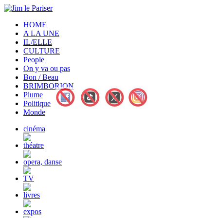
HOME
A LA UNE
IL/ELLE
CULTURE
People
On y va ou pas
Bon / Beau
BRIMBORION
Plume
Politique
Monde
cinéma
théatre
opera, danse
TV
livres
expos