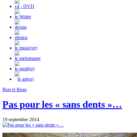
cd - DVD
le Writer
dessin
photos
le music(er)
le melomaner
le mod(er)
le art(er)
Bon et Beau
Pas pour les « sans dents »…
19 septembre 2014