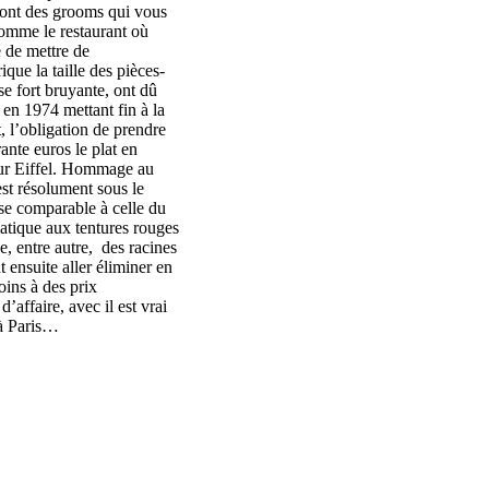
 sont des grooms qui vous
comme le restaurant où
 de mettre de
ue la taille des pièces-
se fort bruyante, ont dû
 en 1974 mettant fin à la
, l’obligation de prendre
ante euros le plat en
Tour Eiffel. Hommage au
est résolument sous le
sse comparable à celle du
iatique aux tentures rouges
e, entre autre, des racines
 ensuite aller éliminer en
oins à des prix
d’affaire, avec il est vrai
 à Paris…