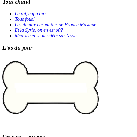
Tout chaud
Le roi, enfin nu?
Tous fous!
Les dimanches matins de France Musique
Et la Syrie, on en est où?
Meurice et sa dernière sur Nova
L’os du jour
On y va… ou pas