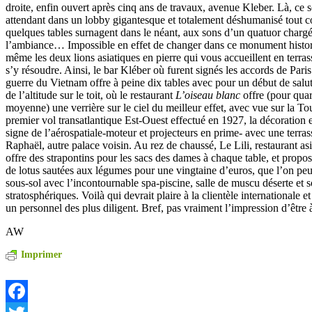
droite, enfin ouvert après cinq ans de travaux, avenue Kleber. Là, ce
attendant dans un lobby gigantesque et totalement déshumanisé tout 
quelques tables surnagent dans le néant, aux sons d’un quatuor chargé
l’ambiance… Impossible en effet de changer dans ce monument historiq
même les deux lions asiatiques en pierre qui vous accueillent en terras
s’y résoudre. Ainsi, le bar Kléber où furent signés les accords de Paris
guerre du Vietnam offre à peine dix tables avec pour un début de salut
de l’altitude sur le toit, où le restaurant
L’oiseau blanc
offre (pour quar
moyenne) une verrière sur le ciel du meilleur effet, avec vue sur la 
premier vol transatlantique Est-Ouest effectué en 1927, la décoration 
signe de l’aérospatiale-moteur et projecteurs en prime- avec une terra
Raphaël, autre palace voisin. Au rez de chaussé, Le Lili, restaurant as
offre des strapontins pour les sacs des dames à chaque table, et propos
de lotus sautées aux légumes pour une vingtaine d’euros, que l’on peut
sous-sol avec l’incontournable spa-piscine, salle de muscu déserte et s
stratosphériques. Voilà qui devrait plaire à la clientèle internationale et 
un personnel des plus diligent. Bref, pas vraiment l’impression d’être
AW
Imprimer