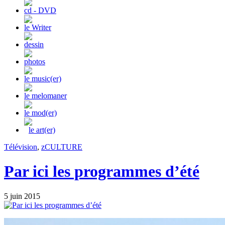
cd - DVD
le Writer
dessin
photos
le music(er)
le melomaner
le mod(er)
le art(er)
Télévision
,
zCULTURE
Par ici les programmes d’été
5 juin 2015