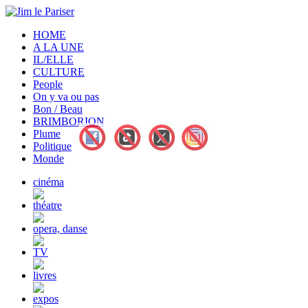
HOME
A LA UNE
IL/ELLE
CULTURE
People
On y va ou pas
Bon / Beau
BRIMBORION
Plume
Politique
Monde
cinéma
théatre
opera, danse
TV
livres
expos