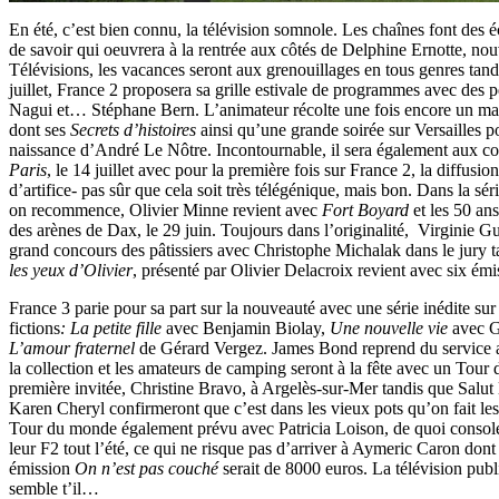
En été, c’est bien connu, la télévision somnole. Les chaînes font des 
de savoir qui oeuvrera à la rentrée aux côtés de Delphine Ernotte, nou
Télévisions, les vacances seront aux grenouillages en tous genres tan
juillet, France 2 proposera sa grille estivale de programmes avec des
Nagui et… Stéphane Bern. L’animateur récolte une fois encore un
dont ses
Secrets d’histoires
ainsi qu’une grande soirée sur Versailles p
naissance d’André Le Nôtre. Incontournable, il sera également aux 
Paris
, le 14 juillet avec pour la première fois sur France 2, la diffusio
d’artifice- pas sûr que cela soit très télégénique, mais bon. Dans la sé
on recommence, Olivier Minne revient avec
Fort Boyard
et
les 50 ans
des arènes de Dax, le 29 juin. Toujours dans l’originalité, Virginie 
grand concours des pâtissiers avec Christophe Michalak dans le jury t
les yeux d’Olivier
, présenté par Olivier Delacroix revient avec six émi
France 3 parie pour sa part sur la nouveauté avec une série inédite sur
fictions
: La petite fille
avec Benjamin Biolay,
Une nouvelle vie
avec Gé
L’amour fraternel
de Gérard Vergez. James Bond reprend du service av
la collection et les amateurs de camping seront à la fête avec un Tour
première invitée, Christine Bravo, à Argelès-sur-Mer tandis que Salut
Karen Cheryl confirmeront que c’est dans les vieux pots qu’on fait les
Tour du monde également prévu avec Patricia Loison, de quoi console
leur F2 tout l’été, ce qui ne risque pas d’arriver à Aymeric Caron dont
émission
On n’est pas couché
serait de 8000 euros. La télévision publ
semble t’il…