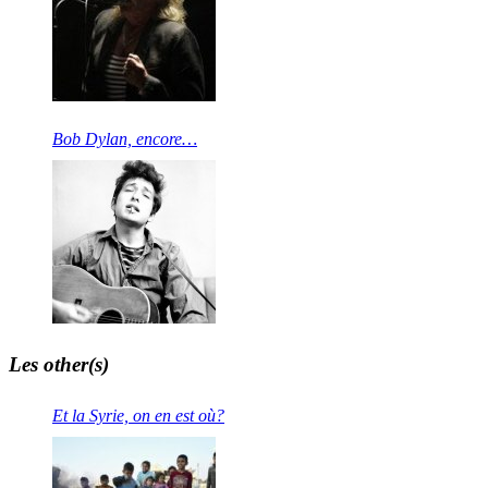
Bob Dylan, encore…
Les other(s)
Et la Syrie, on en est où?