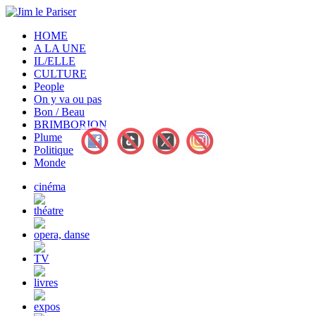
HOME
A LA UNE
IL/ELLE
CULTURE
People
On y va ou pas
Bon / Beau
BRIMBORION
Plume
Politique
Monde
cinéma
théatre
opera, danse
TV
livres
expos