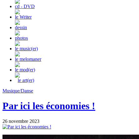
cd - DVD
le Writer
dessin
photos
le music(er)
le melomaner
le mod(er)
le art(er)
Musique/Danse
Par ici les économies !
26 novembre 2023