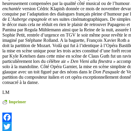
heureusement compensées par la qualité côté musical ou de l’humour
enchantée
version Cédric Klapish donnée ce mois de novembre devant
conquise par l’adaptation des dialogues français pleine d’humour par l
de
L’Auberge espagnole
et ses suites cinématographiques. De simples 
le décor mais cela ne réduit en rien le plaisir de retrouver Papageno 
Pamina par Regula Mühlemann ainsi que la Reine de la nuit, assurée 
Sophie Petit, rentrée d’urgence en TGV le soir même pour revêtir le
imaginé par Stéphane Rolland. A la baguette, François Xavier Roth a f
doit la partition de Mozart. Voilà qui fut à l’identique à l’Opéra Bastil
la mise en scène unique pour les trois actes constitué d’une forêt recons
par Kyle Ketelsen dans cette mise en scène de Claus Guth fut un ravis
particulièrement lors du célèbre air
« Den Vieni alla finestra »
accompa
solo à la mandoline. Côté Opéra Garnier, la mise en scène simpliste d
glauque avec un toit figuré par des néons dans le
Don Pasquale
de Ve
partition du compositeur italien et cet opéra exceptionnellement donn
consacré à la danse.
LM
Imprimer
Facebook