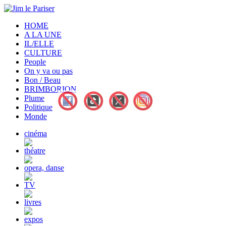
HOME
A LA UNE
IL/ELLE
CULTURE
People
On y va ou pas
Bon / Beau
BRIMBORION
Plume
Politique
Monde
cinéma
théatre
opera, danse
TV
livres
expos