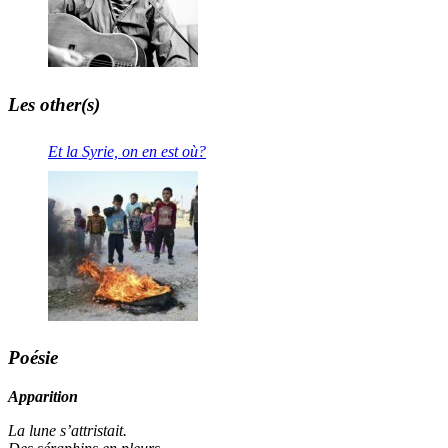
Les other(s)
Et la Syrie, on en est où?
Poésie
Apparition
La lune s’attristait.