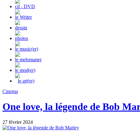
cd - DVD
le Writer
dessin
photos
le music(er)
le melomaner
le mod(er)
le art(er)
Cinema
One love, la légende de Bob Mar
27 février 2024