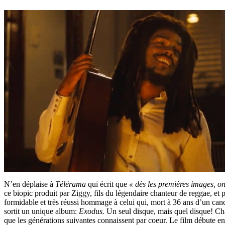
N’en déplaise à
Télérama
qui écrit que
« dès les premières images, on s
ce biopic produit par Ziggy, fils du légendaire chanteur de reggae, et p
formidable et très réussi hommage à celui qui, mort à 36 ans d’un canc
sortit un unique album:
Exodus.
Un seul disque, mais quel disque! Ch
que les générations suivantes connaissent par coeur. Le film débute e