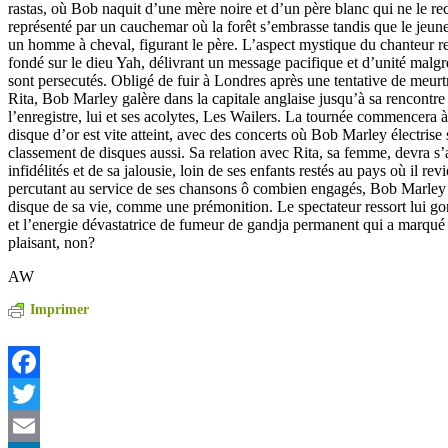
rastas, où Bob naquit d’une mère noire et d’un père blanc qui ne le rec
représenté par un cauchemar où la forêt s’embrasse tandis que le jeun
un homme à cheval, figurant le père. L’aspect mystique du chanteur re
fondé sur le dieu Yah, délivrant un message pacifique et d’unité malgr
sont persecutés. Obligé de fuir à Londres après une tentative de meurtr
Rita, Bob Marley galère dans la capitale anglaise jusqu’à sa rencontr
l’enregistre, lui et ses acolytes, Les Wailers. La tournée commencera à
disque d’or est vite atteint, avec des concerts où Bob Marley électrise
classement de disques aussi. Sa relation avec Rita, sa femme, devra s
infidélités et de sa jalousie, loin de ses enfants restés au pays où il r
percutant au service de ses chansons ô combien engagés, Bob Marley 
disque de sa vie, comme une prémonition. Le spectateur ressort lui go
et l’energie dévastatrice de fumeur de gandja permanent qui a marqué 
plaisant, non?
AW
Imprimer
Facebook
Twitter