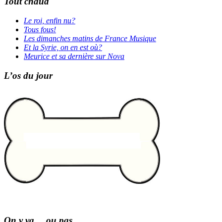
Tout chaud
Le roi, enfin nu?
Tous fous!
Les dimanches matins de France Musique
Et la Syrie, on en est où?
Meurice et sa dernière sur Nova
L’os du jour
On y va… ou pas