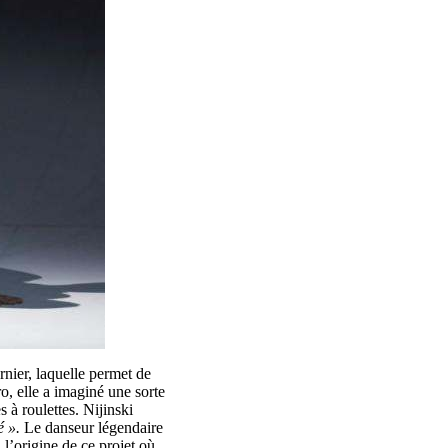
rnier, laquelle permet de
o, elle a imaginé une sorte
 à roulettes. Nijinski
é ».
Le danseur légendaire
l’origine de ce projet où