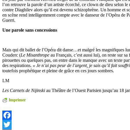
l’on retrouve la parole d’un artiste écorché, ce clown de dieu selon le 
contre Diaghilev alors qu’il est devenu schizophrène. Un homme et so
en scène rend intelligemment compte avec le danseur de l’Opéra de Pa
Guerri.
Une parole sans concessions
Mais qui dit ballet de l’Opéra dit danse…et malgré les magnifiques l
Couderc (
Le Misanthrope
au Français, c’est aussi lui), on reste sur sa
pirouettes ou quelques pas, on entre dans le manque avec un texte parfo
des respirations.
« Je n’ai pas peur de l’argent, je sais qu’il fait souffr
toutefois prophétique et pleine de grâce en ces jours sombres.
LM
Les Carnets de Nijinski
au Théâtre de l’Ouest Parisien jusqu’au 18 ja
Imprimer
Facebook