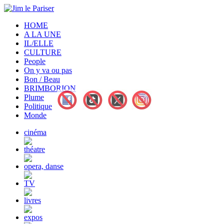
HOME
A LA UNE
IL/ELLE
CULTURE
People
On y va ou pas
Bon / Beau
BRIMBORION
Plume
Politique
Monde
cinéma
théatre
opera, danse
TV
livres
expos