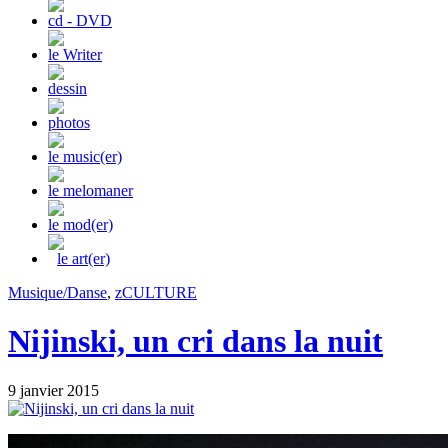
cd - DVD
le Writer
dessin
photos
le music(er)
le melomaner
le mod(er)
le art(er)
Musique/Danse
,
zCULTURE
Nijinski, un cri dans la nuit
9 janvier 2015