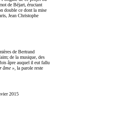
mot de Béjart, éructant
n double ce dont la mise
ris, Jean Christophe
umières de Bertrand
 faim; de la musique, des
is âpre auquel il eut fallu
ir âme »,
la parole reste
nvier 2015