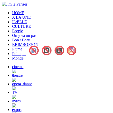
HOME
A LA UNE
IL/ELLE
CULTURE
People
On y va ou pas
Bon / Beau
BRIMBORION
Plume
Politique
Monde
cinéma
théatre
opera, danse
TV
livres
expos