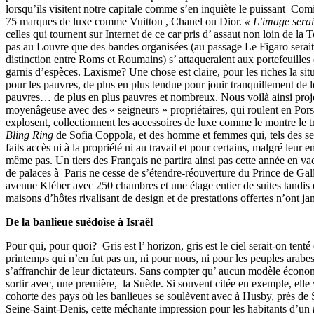
lorsqu’ils visitent notre capitale comme s’en inquiète le puissant Com
75 marques de luxe comme Vuitton , Chanel ou Dior.
« L’image serai
celles qui tournent sur Internet de ce car pris d’ assaut non loin de la T
pas au Louvre que des bandes organisées (au passage Le Figaro serait
distinction entre Roms et Roumains) s’ attaqueraient aux portefeuilles 
garnis d’espèces. Laxisme? Une chose est claire, pour les riches la si
pour les pauvres, de plus en plus tendue pour jouir tranquillement de l
pauvres… de plus en plus pauvres et nombreux. Nous voilà ainsi proje
moyenâgeuse avec des « seigneurs » propriétaires, qui roulent en Pors
explosent, collectionnent les accessoires de luxe comme le montre le 
Bling Ring
de Sofia Coppola, et des homme et femmes qui, tels des ser
faits accès ni à la propriété ni au travail et pour certains, malgré leur 
même pas. Un tiers des Français ne partira ainsi pas cette année en va
de palaces à Paris ne cesse de s’étendre-réouverture du Prince de Gal
avenue Kléber avec 250 chambres et une étage entier de suites tandis q
maisons d’hôtes rivalisant de design et de prestations offertes n’ont j
De la banlieue suédoise à Israël
Pour qui, pour quoi? Gris est l’ horizon, gris est le ciel serait-on tenté
printemps qui n’en fut pas un, ni pour nous, ni pour les peuples arabes
s’affranchir de leur dictateurs. Sans compter qu’ aucun modèle écono
sortir avec, une première, la Suède. Si souvent citée en exemple, elle 
cohorte des pays où les banlieues se soulèvent avec à Husby, près d
Seine-Saint-Denis, cette méchante impression pour les habitants d’un