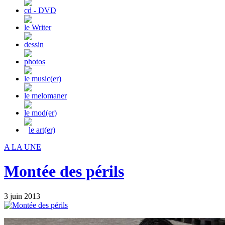
cd - DVD
le Writer
dessin
photos
le music(er)
le melomaner
le mod(er)
le art(er)
A LA UNE
Montée des périls
3 juin 2013