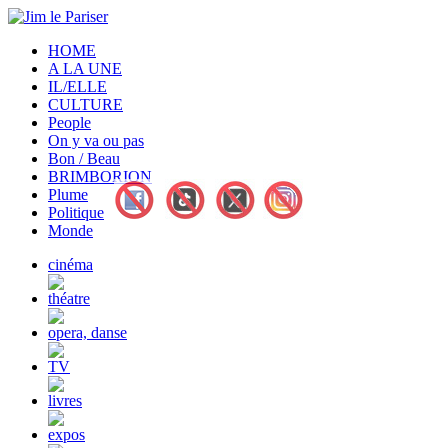
HOME
A LA UNE
IL/ELLE
CULTURE
People
On y va ou pas
Bon / Beau
BRIMBORION
Plume
Politique
Monde
cinéma
théatre
opera, danse
TV
livres
expos