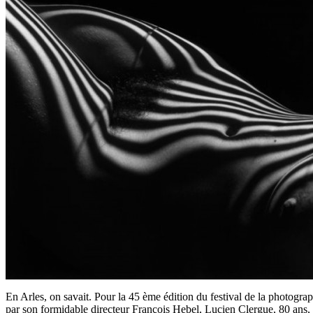
En Arles, on savait. Pour la 45 ème édition du festival de la photograp
par son formidable directeur François Hebel, Lucien Clergue, 80 ans, 