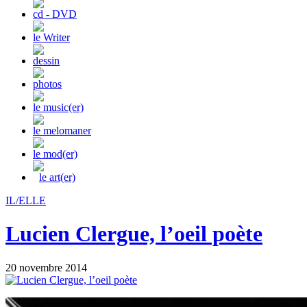
cd - DVD
le Writer
dessin
photos
le music(er)
le melomaner
le mod(er)
le art(er)
IL/ELLE
Lucien Clergue, l’oeil poète
20 novembre 2014