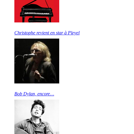
Christophe revient en star à Pleyel
Bob Dylan, encore…