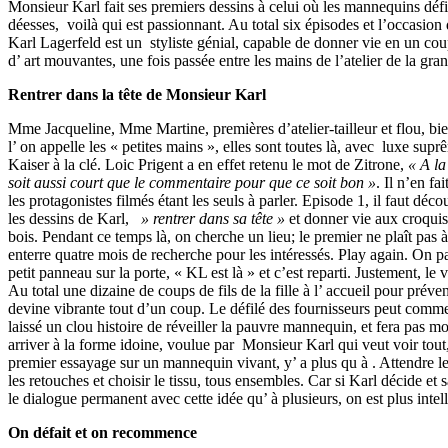
Monsieur Karl fait ses premiers dessins à celui où les mannequins déf
déesses, voilà qui est passionnant. Au total six épisodes et l’occasi
Karl Lagerfeld est un styliste génial, capable de donner vie en un co
d’ art mouvantes, une fois passée entre les mains de l’atelier de la gra
Rentrer dans la tête de Monsieur Karl
Mme Jacqueline, Mme Martine, premières d’atelier-tailleur et flou, bien
l’ on appelle les « petites mains », elles sont toutes là, avec luxe supr
Kaiser à la clé. Loic Prigent a en effet retenu le mot de Zitrone,
« A la 
soit aussi court que le commentaire pour que ce soit bon »
. Il n’en fa
les protagonistes filmés étant les seuls à parler. Episode 1, il faut déco
les dessins de Karl,
» rentrer dans sa tête »
et donner vie aux croquis
bois. Pendant ce temps là, on cherche un lieu; le premier ne plaît pas à
enterre quatre mois de recherche pour les intéressés. Play again. On p
petit panneau sur la porte, « KL est là » et c’est reparti. Justement, le 
Au total une dizaine de coups de fils de la fille à l’ accueil pour pré
devine vibrante tout d’un coup. Le défilé des fournisseurs peut comm
laissé un clou histoire de réveiller la pauvre mannequin, et fera pas m
arriver à la forme idoine, voulue par Monsieur Karl qui veut voir tout
premier essayage sur un mannequin vivant, y’ a plus qu à . Attendre le
les retouches et choisir le tissu, tous ensembles. Car si Karl décide et sa
le dialogue permanent avec cette idée qu’ à plusieurs, on est plus inte
On défait et on recommence