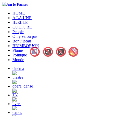
HOME
A LA UNE
IL/ELLE
CULTURE
People
On y va ou pas
Bon / Beau
BRIMBORION
Plume
Politique
Monde
cinéma
théatre
opera, danse
TV
livres
expos