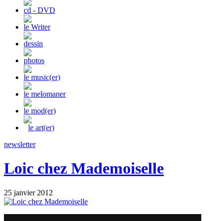
cd - DVD
le Writer
dessin
photos
le music(er)
le melomaner
le mod(er)
le art(er)
newsletter
Loic chez Mademoiselle
25 janvier 2012