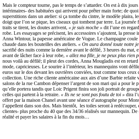
Mais le compteur tourne, pas le temps de s’attarder. On est à dix jours d
intérimaires- des habituées qui arrivent pour prêter main forte; de quoi
superstitions dans un atelier: si ça tombe du cintre, le modèle plaira, 
doigt que l’on se pique, les ciseaux qui tombent par terre. La journée 
traits se tirent, les doutes arrivent,
« je suis moche »
dit l’une en regarda
robe. Les essayages se précisent, les accessoires s’ajoutent, la presse i
Anna Wintour, la papesse américaine de Vogue. Le champagne coule da
chaude dans les bouteilles des ateliers.
« On aura donné toute notre j
sacrifié des nuits comme la dernière avant le défilé, 3 heures du mat, e
avant de lâcher face à leur robe,
« allez ma fille, je ne peux plus rien p
nous voilà au défilé; il pleut des cordes, Anna Mougladis est en retard 
mode, capricieuses. Le sourire à l’intérieur, les mannequins vont défi
euros sur le dos devant les ouvrières conviées, tout comme tous ceux qu
collection. Une riche cliente américaine aux airs d’une Barbie refaite 
salons de la rue Cambon dépenser l’argent de son mari qui a pour le pri
qu’elle portera tandis que Loic Prigent finira son joli portrait de group
celles qui partent à la retraire.
« Ils ne se sont pas foutu de toi »
dira l’
offert par la maison Chanel avant une séance d’autographe pour Mon
l’appellent dans son dos. Mais bientôt, les toiles seront à redécouper,
clientes- plus proche du 40 que des 34/36 réalisés sur mannequin. De q
réalité et payer les salaires à la fin du mois…