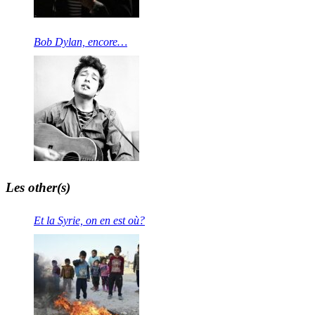
Bob Dylan, encore…
Les other(s)
Et la Syrie, on en est où?