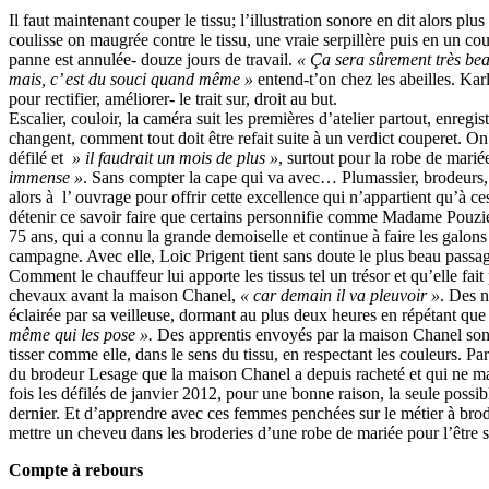
Il faut maintenant couper le tissu; l’illustration sonore en dit alors pl
coulisse on maugrée contre le tissu, une vraie serpillère puis en un co
panne est annulée- douze jours de travail.
« Ça sera sûrement très beau
mais, c’ est du souci quand même »
entend-t’on chez les abeilles. Karl
pour rectifier, améliorer- le trait sur, droit au but.
Escalier, couloir, la caméra suit les premières d’atelier partout, enregi
changent, comment tout doit être refait suite à un verdict couperet. On
défilé et
» il faudrait un mois de plus »
, surtout pour la robe de marié
immense »
. Sans compter la cape qui va avec… Plumassier, brodeurs, 
alors à l’ ouvrage pour offrir cette excellence qui n’appartient qu’à ces
détenir ce savoir faire que certains personnifie comme Madame Pouzie
75 ans, qui a connu la grande demoiselle et continue à faire les galons
campagne. Avec elle, Loic Prigent tient sans doute le plus beau pass
Comment le chauffeur lui apporte les tissus tel un trésor et qu’elle fait
chevaux avant la maison Chanel,
« car demain il va pleuvoir »
. Des n
éclairée par sa veilleuse, dormant au plus deux heures en répétant que 
même qui les pose ».
Des apprentis envoyés par la maison Chanel son
tisser comme elle, dans le sens du tissu, en respectant les couleurs. Par
du brodeur Lesage que la maison Chanel a depuis racheté et qui ne m
fois les défilés de janvier 2012, pour une bonne raison, la seule possibl
dernier. Et d’apprendre avec ces femmes penchées sur le métier à brode
mettre un cheveu dans les broderies d’une robe de mariée pour l’être
Compte à rebours