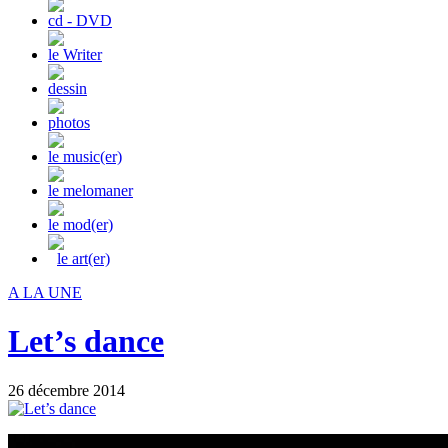
cd - DVD
le Writer
dessin
photos
le music(er)
le melomaner
le mod(er)
le art(er)
A LA UNE
Let’s dance
26 décembre 2014