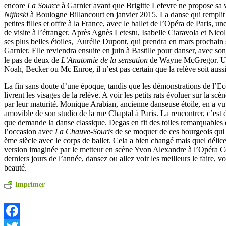
encore
La Source
à Garnier avant que Brigitte Lefevre ne propose sa 
Nijinski
à Boulogne Billancourt en janvier 2015. La danse qui remplit le
petites filles et offre à la France, avec le ballet de l’Opéra de Paris, un
de visite à l’étranger. Après Agnès Letestu, Isabelle Ciaravola et Nico
ses plus belles étoiles, Aurélie Dupont, qui prendra en mars prochain 
Garnier. Elle reviendra ensuite en juin à Bastille pour danser, avec so
le pas de deux de
L’Anatomie de la sensation
de Wayne McGregor. U
Noah, Becker ou Mc Enroe, il n’est pas certain que la relève soit aus
La fin sans doute d’une époque, tandis que les démonstrations de l’E
livrent les visages de la relève. A voir les petits rats évoluer sur la scè
par leur maturité. Monique Arabian, ancienne danseuse étoile, en a vu 
amovible de son studio de la rue Chaptal à Paris. La rencontrer, c’est d
que demande la danse classique. Degas en fit des toiles remarquables 
l’occasion avec
La Chauve-Souris
de se moquer de ces bourgeois qui
ème siècle avec le corps de ballet. Cela a bien changé mais quel délic
version imaginée par le metteur en scène Yvon Alexandre à l’Opéra 
derniers jours de l’année, dansez ou allez voir les meilleurs le faire, v
beauté.
Imprimer