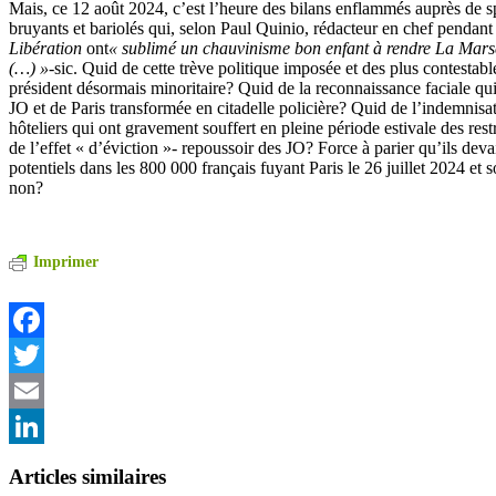
Mais, ce 12 août 2024, c’est l’heure des bilans enflammés auprès de s
bruyants et bariolés qui, selon Paul Quinio, rédacteur en chef pendant
Libération
ont
« sublimé un chauvinisme bon enfant à rendre La Marse
(…) »-
sic. Quid de cette trève politique imposée et des plus contestabl
président désormais minoritaire? Quid de la reconnaissance faciale qui
JO et de Paris transformée en citadelle policière? Quid de l’indemnisat
hôteliers qui ont gravement souffert en pleine période estivale des restr
de l’effet « d’éviction »- repoussoir des JO? Force à parier qu’ils deva
potentiels dans les 800 000 français fuyant Paris le 26 juillet 2024 et 
non?
Imprimer
Facebook
Twitter
Email
LinkedIn
Articles similaires