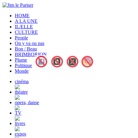
HOME
A LA UNE
IL/ELLE
CULTURE
People
On y va ou pas
Bon / Beau
BRIMBORION
Plume
Politique
Monde
cinéma
théatre
opera, danse
TV
livres
expos