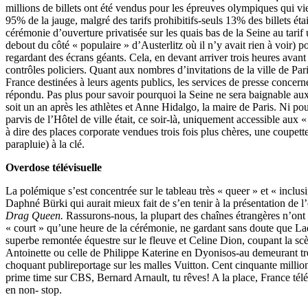
millions de billets ont été vendus pour les épreuves olympiques qui vi
95% de la jauge, malgré des tarifs prohibitifs-seuls 13% des billets éta
cérémonie d’ouverture privatisée sur les quais bas de la Seine au tari
debout du côté « populaire » d’Austerlitz où il n’y avait rien à voir)
regardant des écrans géants. Cela, en devant arriver trois heures avant
contrôles policiers. Quant aux nombres d’invitations de la ville de Pari
France destinées à leurs agents publics, les services de presse concer
répondu. Pas plus pour savoir pourquoi la Seine ne sera baignable a
soit un an après les athlètes et Anne Hidalgo, la maire de Paris. Ni po
parvis de l’Hôtel de ville était, ce soir-là, uniquement accessible aux «
à dire des places corporate vendues trois fois plus chères, une coupet
parapluie) à la clé.
Overdose télévisuelle
La polémique s’est concentrée sur le tableau très « queer » et « inclu
Daphné Bürki qui aurait mieux fait de s’en tenir à la présentation de l
Drag Queen.
Rassurons-nous, la plupart des chaînes étrangères n’ont
« court » qu’une heure de la cérémonie, ne gardant sans doute que La
superbe remontée équestre sur le fleuve et Celine Dion, coupant la sc
Antoinette ou celle de Philippe Katerine en Dyonisos-au demeurant trè
choquant publireportage sur les malles Vuitton. Cent cinquante millio
prime time sur CBS, Bernard Arnault, tu rêves! A la place, France télé
en non- stop.