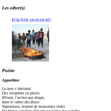
Les other(s)
Et la Syrie, on en est où?
Poésie
Apparition
La lune s’attristait.
Des séraphins en pleurs
Rêvant, l’archet aux doigts,
dans le calme des fleurs
Vaporeuses, tiraient de mourantes violes
De blancs sanglots glissant sur l’azur des corolles.