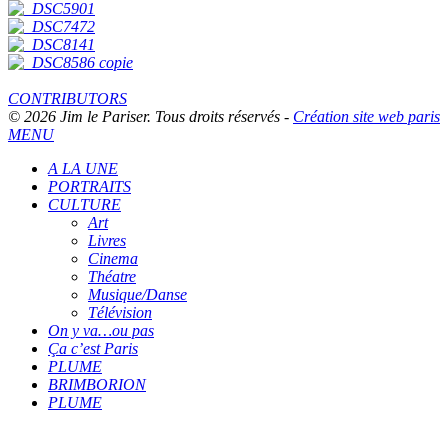
CONTRIBUTORS
© 2026 Jim le Pariser. Tous droits réservés -
Création site web paris
MENU
A LA UNE
PORTRAITS
CULTURE
Art
Livres
Cinema
Théatre
Musique/Danse
Télévision
On y va…ou pas
Ça c’est Paris
PLUME
BRIMBORION
PLUME