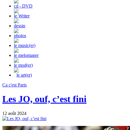
cd - DVD
le Writer
dessin
photos
le music(er)
le melomaner
le mod(er)
le art(er)
Ça c'est Paris
Les JO, ouf, c’est fini
12 août 2024