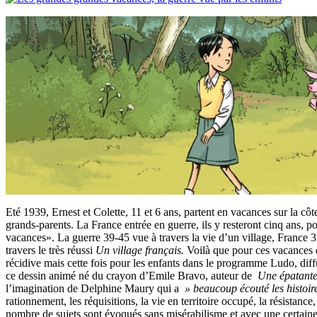
Eté 1939, Ernest et Colette, 11 et 6 ans, partent en vacances sur la c
grands-parents. La France entrée en guerre, ils y resteront cinq ans, 
vacances». La guerre 39-45 vue à travers la vie d’un village, France 3
travers le très réussi
Un village français.
Voilà que pour ces vacances 
récidive mais cette fois pour les enfants dans le programme Ludo, diff
ce dessin animé né du crayon d’Emile Bravo, auteur de
Une épatante
l’imagination de Delphine Maury qui a
» beaucoup écouté les histoir
rationnement, les réquisitions, la vie en territoire occupé, la résistance,
nombre de sujets sont évoqués sans misérabilisme et avec une certaine 