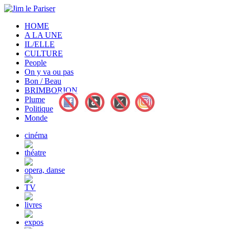
HOME
A LA UNE
IL/ELLE
CULTURE
People
On y va ou pas
Bon / Beau
BRIMBORION
Plume
Politique
Monde
cinéma
théatre
opera, danse
TV
livres
expos