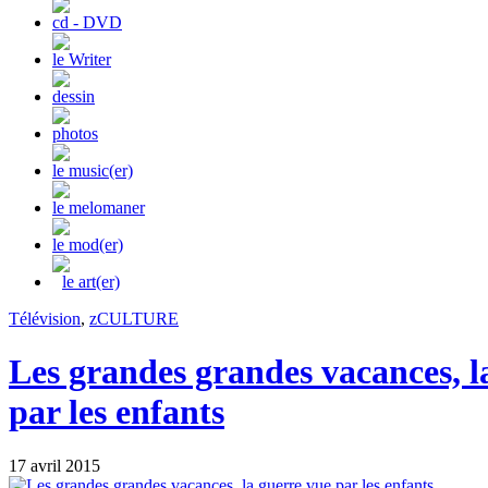
cd - DVD
le Writer
dessin
photos
le music(er)
le melomaner
le mod(er)
le art(er)
Télévision
,
zCULTURE
Les grandes grandes vacances, l
par les enfants
17 avril 2015