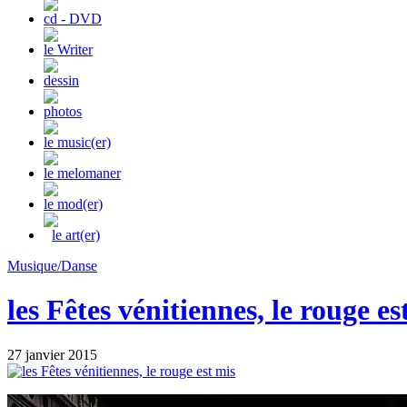
cd - DVD
le Writer
dessin
photos
le music(er)
le melomaner
le mod(er)
le art(er)
Musique/Danse
les Fêtes vénitiennes, le rouge es
27 janvier 2015