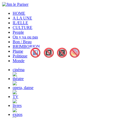
HOME
A LA UNE
IL/ELLE
CULTURE
People
On y va ou pas
Bon / Beau
BRIMBORION
Plume
Politique
Monde
cinéma
théatre
opera, danse
TV
livres
expos