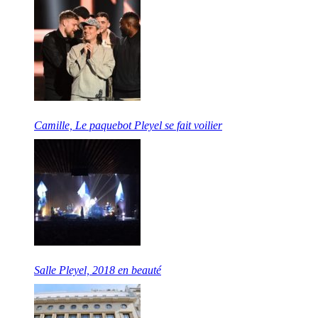
Camille, Le paquebot Pleyel se fait voilier
Salle Pleyel, 2018 en beauté