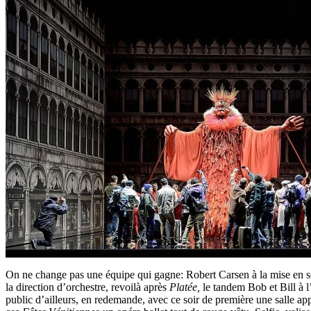
On ne change pas une équipe qui gagne: Robert Carsen à la mise en sc
la direction d’orchestre, revoilà après
Platée,
le tandem Bob et Bill à
public d’ailleurs, en redemande, avec ce soir de première une salle ap