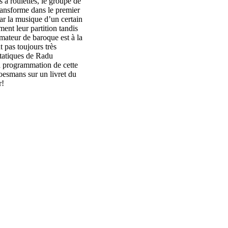
s à roulettes, le groupe de
transforme dans le premier
ar la musique d’un certain
ent leur partition tandis
amateur de baroque est à la
t pas toujours très
tatiques de Radu
la programmation de cette
oesmans sur un livret du
r!