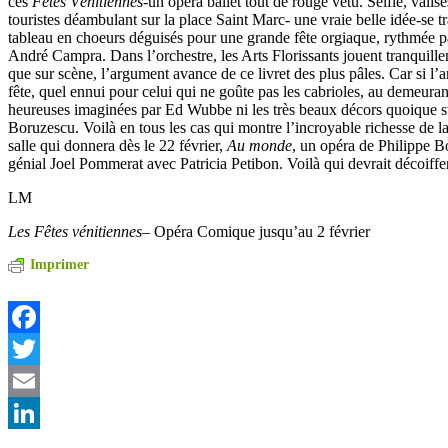
ces
Fêtes Vénitiennes-
un opéra ballet tout de rouge vêtu. Selfie, valise
touristes déambulant sur la place Saint Marc- une vraie belle idée-se 
tableau en choeurs déguisés pour une grande fête orgiaque, rythmée p
André Campra. Dans l’orchestre, les Arts Florissants jouent tranquillem
que sur scène, l’argument avance de ce livret des plus pâles. Car si l’
fête, quel ennui pour celui qui ne goûte pas les cabrioles, au demeuran
heureuses imaginées par Ed Wubbe ni les très beaux décors quoique s
Boruzescu. Voilà en tous les cas qui montre l’incroyable richesse de 
salle qui donnera dès le 22 février,
Au monde
, un opéra de Philippe B
génial Joel Pommerat avec Patricia Petibon. Voilà qui devrait décoiffe
LM
Les Fêtes vénitiennes
– Opéra Comique jusqu’au 2 février
Imprimer
Facebook
Twitter
Email
LinkedIn