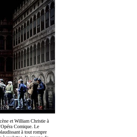
ène et William Christie à
 l’Opéra Comique. Le
plaudissant à tout rompre