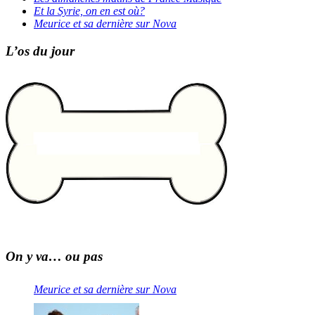
Et la Syrie, on en est où?
Meurice et sa dernière sur Nova
L’os du jour
On y va… ou pas
Meurice et sa dernière sur Nova