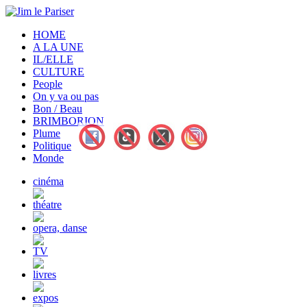
HOME
A LA UNE
IL/ELLE
CULTURE
People
On y va ou pas
Bon / Beau
BRIMBORION
Plume
Politique
Monde
cinéma
théatre
opera, danse
TV
livres
expos