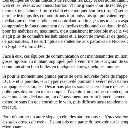
Les équipes de communicants de Nicolas Sarkozy et des autres candid
web et les réseaux sont aussi (surtout ?) une grande cour de récréé, pe
heureux de chahuter l’ordre établi et de moquer leur très (trop ?) séri
terminé le temps des communicants tout-puissants qui pouvaient régler 
médiatique de leur candidat en contrôlant son image sous tous ses aspec
comprendre le fonctionnement des médias traditionnels et donc de dév
pour les maîtriser au maximum, c’est quasiment impossible avec le web
s’agit plus de connaître les habitudes et la façon de travailler de quel
de journalistes. Il ne suffit plus de s’attendre aux parodies de Nicola
ou Sophie Arram à J+1.
Face à eux, ces équipes de communication ont maintenant des millions
gosse rigolard au militant impliqué, prêt à venir mettre leur grain de s
communication bien huilés en quelques heures, quelques minutes.
Si pour le moment une grande partie de cette nouvelle force de frappe e
LOL » et la parodie, leur hyper-réactivité pourrait s’avérer dévastatri
campagnes électorales. Désormais placés sous la surveillance de ces mi
politiques devront en tenir compte à l’avenir. Une promesse reniée, un
avec une autre déclaration, un défaussement pourront immédiatement êt
mémoire sans fin que constitue le web, puis diffusés aussi rapidement
réseaux.
Pour détourner un autre slogan, celui des anonymous : «
Nous sommes
les sales gosses du web
« . Ils ont pris une partie du pouvoir sur le te
réjouissant.