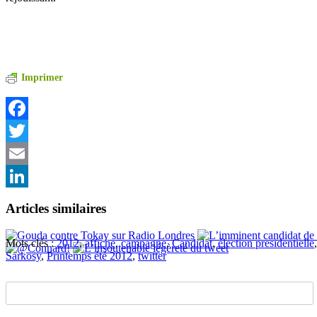
Imprimer
Facebook
Twitter
Email
LinkedIn
Articles similaires
Mots clés :
2012
,
affiche
,
campagne
,
Candidat
,
élection presidentielle
Sarkosy
,
Printemps été 2012
,
twitter