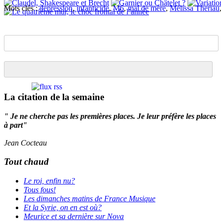
Mots clés :
depression
,
infanticide
,
M6
,
mal de mère
,
Mélissa Theriau
La citation de la semaine
" Je ne cherche pas les premières places. Je leur préfère les places
à part"
Jean Cocteau
Tout chaud
Le roi, enfin nu?
Tous fous!
Les dimanches matins de France Musique
Et la Syrie, on en est où?
Meurice et sa dernière sur Nova