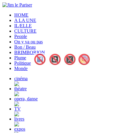
HOME
A LA UNE
IL/ELLE
CULTURE
People
On y va ou pas
Bon / Beau
BRIMBORION
Plume
Politique
Monde
cinéma
théatre
opera, danse
TV
livres
expos