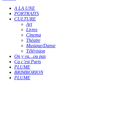
A LA UNE
PORTRAITS
CULTURE
Art
Livres
Cinema
Théatre
Musique/Danse
Télévision
On y va…ou pas
Ça c’est Paris
PLUME
BRIMBORION
PLUME