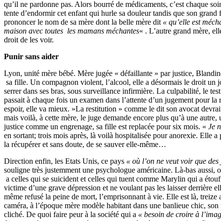
qu’il ne pardonne pas. Alors bourré de médicaments, c’est chaque soir
tente d’endormir cet enfant qui hurle sa douleur tandis que son grand fr
prononcer le nom de sa mère dont la belle mère dit
« qu’elle est méch
maison avec toutes les mamans méchantes
« . L’autre grand mère, ell
droit de les voir.
Punir sans aider
Lyon, unité mère bébé. Mère jugée « défaillante » par justice, Blandin
sa fille. Un compagnon violent, l’alcool, elle a désormais le droit un 
serrer dans ses bras, sous surveillance infirmière. La culpabilité, le t
passait à chaque fois un examen dans l’attente d’un jugement pour la 
espoir, elle va mieux. »La restitution » comme le dit son avocat devrai
mais voilà, à cette mère, le juge demande encore plus qu’à une autre, u
justice comme un engrenage, sa fille est replacée pour six mois. «
Je n
en sortant; trois mois après, là voilà hospitalisée pour anorexie. Elle 
la récupérer et sans doute, de se sauver elle-même…
Direction enfin, les Etats Unis, ce pays
« où l’on ne veut voir que des
souligne très justemment une psychologue américaine. Là-bas aussi, on
a celles qui se suicident et celles qui tuent comme Marylin qui a étouff
victime d’une grave dépression et ne voulant pas les laisser derrière elle
même refusé la peine de mort, l’emprisonnant à vie. Elle est là, treize 
caméra, à l’époque mère modèle habitant dans une banlieue chic, son 
cliché. De quoi faire peur à la société qui a
« besoin de croire à l’ima