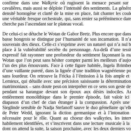
confirme dans une
Walkyrie
où rugissent la menace pesant sur
cavalières, mais aussi se déploie l’intensité des sentiments. La généros
densité homogène et clarté de la mise en place, fait chanter les cou
une véritable fresque orchestrale, qui, sans renier sa prééminence dan
cherche pas l’ascendant sur le plateau vocal.
De celui-ci se détache le Wotan de Gabor Bretz. Plus encore que dan
basse hongrois se distingue par l’humanité de son incarnation. Il n’a
souverain des dieux. Celle-ci s’exprime avec un naturel qui n’a nul be
place à la vulnérabilité secrète du personnage. Au-delà d’une tessitu
expressif fait rayonner une profondeur du sentiment façonnant la ma
Wotan que l’on peut sans hésiter compter parmi les meilleurs d’aujo
l’un des plus émouvants. Face à cette figure habitée, Ingela Brimb
d’une vaillante pureté, dans la lignée d’une tradition wagnérienne po
sans lourdeur. On retrouve la Fricka à l’émission à la fois ample et
Lemieux, qui détaille avec une précision saisissante la détermination
matrimoniaux – sans doute peut-on interpréter en ce sens son geste de 
pendant sa harangue devant son époux aux désirs indociles. An
entièrement monolithique dans le premier épisode, fait valoir ic
diapason d’un chef de clan étranger à la compassion. Après une e
Sieglinde sensible de Nadja Stefanoff sauve le duo gémellaire qu’e
de Peter Wedd, ignorant la diction germanique et à l’intonation
nécessaire pour le rôle. Quant au choeur des walkyries, les inte
habilement identifiées, et s’inscrivent dans une lecture musicale à la
dont on attend la suite, la saison prochaine, avec les deux derniers v