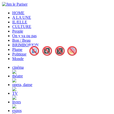
HOME
A LA UNE
IL/ELLE
CULTURE
People
On y va ou pas
Bon / Beau
BRIMBORION
Plume
Politique
Monde
cinéma
théatre
opera, danse
TV
livres
expos