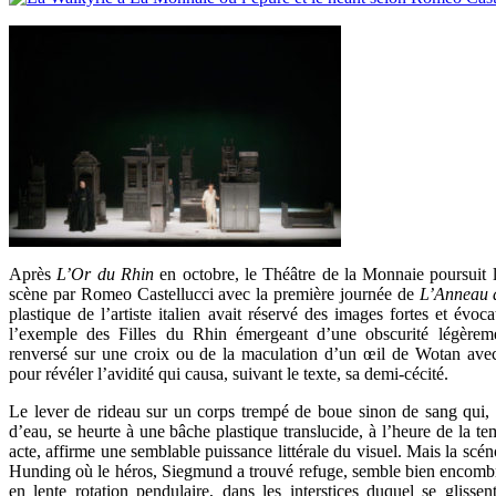
Après
L’Or du Rhin
en octobre, le Théâtre de la Monnaie poursuit 
scène par Romeo Castellucci avec la première journée de
L’Anneau 
plastique de l’artiste italien avait réservé des images fortes et évoc
l’exemple des Filles du Rhin émergeant d’une obscurité légèrem
renversé sur une croix ou de la maculation d’un œil de Wotan avec
pour révéler l’avidité qui causa, suivant le texte, sa demi-cécité.
Le lever de rideau sur un corps trempé de boue sinon de sang qui, 
d’eau, se heurte à une bâche plastique translucide, à l’heure de la t
acte, affirme une semblable puissance littérale du visuel. Mais la sc
Hunding où le héros, Siegmund a trouvé refuge, semble bien encombr
en lente rotation pendulaire, dans les interstices duquel se glisse