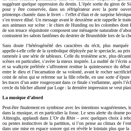
suggérant quelque oppression du destin. L’épée sortie du giron de Sie
pour y être conservée, dans un réfrigérateur avec la porte ouver
printemps chantée dans le livret – l’effet d’élan et de surprise héroïqu
s’en trouve dilué. Un message avant le deuxième acte rappelle le trai
aux animaux sur scène : le chien de Hunding ou les colombes dont Fr
de son tenace réquisitoire composent une ménagerie naturaliste d’abord
contrastent les sabots fantômes du destrier de Brunnhilde lors de la c
Sans doute l’hétérogénéité des caractères du récit, plus marqué
appelle-t-elle celle de la symbolique déployée par le spectacle, au pri
ramenée à une série de tableaux. Celle du troisième acte, plus décant
scènes en particulier, s’avère la mieux inspirée. La nudité de l’écrin 
et sa walkyrie préférée s’affrontent restitue la quintessence du débat q
entre le dieu et l’incarnation de sa volonté, avant le rocher sacrificie
ceint de néon qui se referme sur la fille rebelle, en une sorte d’épur
les traces d’un astre rougeoyant dans ce finale s’enflamme, après l’éc
cercle du bûcher allumé par Loge : la dernière impression se veut plas
La musique d’abord
Peut-être finalement en symbiose avec les intentions wagnériennes, le
dans la musique, et en particulier la fosse. Le sens alerte du drame po
Altinoglu, applaudi dans
L’Or du Rhin
– avec quelques choix à rebou
ou pentes instinctives de la partition, si l’on pense au climax de l’e
dans une mise en espace sonore qui en révèle le lointain plus que la 