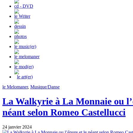
cd - DVD
le Writer
dessin
photos
le music(er)
le melomaner
le mod(er)
le art(er)
le Melomaner
,
Musique/Danse
La Walkyrie à La Monnaie ou l’é
néant selon Romeo Castellucci
24 janvier 2024