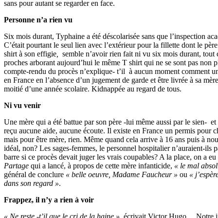
sans pour autant se regarder en face.
Personne n’a rien vu
Six mois durant, Typhaine a été déscolarisée sans que l’inspection ac
C’était pourtant le seul lien avec l’extérieur pour la fillette dont le pè
shirt à son effigie
,
semble n’avoir rien fait ni vu six mois durant, tout
proches arborant aujourd’hui le même T shirt qui ne se sont pas non p
compte-rendu du procès n’explique- t’il à aucun moment comment une
en France en l’absence d’un jugement de garde et être livrée à sa mère
moitié d’une année scolaire. Kidnappée au regard de tous.
Ni vu venir
Une mère qui a été battue par son père -lui même aussi par le sien- et
reçu aucune aide, aucune écoute. Il existe en France un permis pour c
mais pour être mère, rien. Même quand cela arrive à 16 ans puis à nou
idéal, non? Les sages-femmes, le personnel hospitalier n’auraient-ils p
barre si ce procès devait juger les vrais coupables? A la place, on a eu
Partage
qui a lancé, à propos de cette mère infanticide,
« le mal absolu
général de conclure
« belle oeuvre, Madame Faucheur »
ou
« j’espèr
dans son regard »
.
Frappez, il n’y a rien à voir
« Ne reste -t’il que le cri de la haine »,
écrivait Victor Hugo… Notre ju