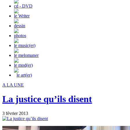
cd - DVD
le Writer
dessin
photos
le music(er)
le melomaner
le mod(er)
le art(er)
A LA UNE
La justice qu’ils disent
3 février 2013