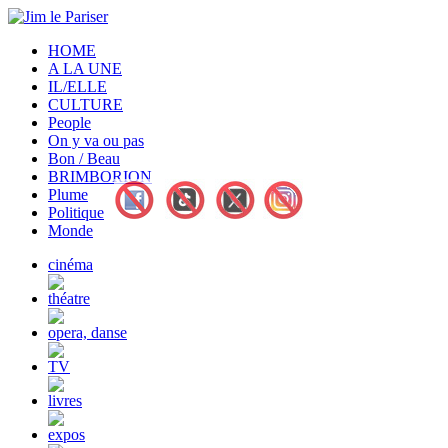
HOME
A LA UNE
IL/ELLE
CULTURE
People
On y va ou pas
Bon / Beau
BRIMBORION
Plume
Politique
Monde
cinéma
théatre
opera, danse
TV
livres
expos