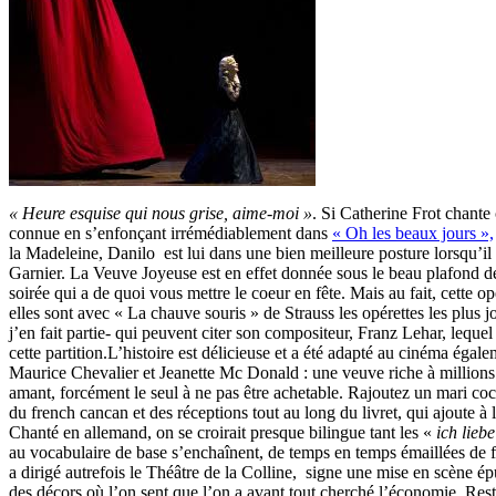
« Heure esquise qui nous grise, aime-moi »
. Si Catherine Frot chante 
connue en s’enfonçant irrémédiablement dans
« Oh les beaux jours »,
la Madeleine, Danilo est lui dans une bien meilleure posture lorsqu’il
Garnier. La Veuve Joyeuse est en effet donnée sous le beau plafond d
soirée qui a de quoi vous mettre le coeur en fête. Mais au fait, cette op
elles sont avec « La chauve souris » de Strauss les opérettes les plus j
j’en fait partie- qui peuvent citer son compositeur, Franz Lehar, lequel 
cette partition.L’histoire est délicieuse et a été adapté au cinéma égal
Maurice Chevalier et Jeanette Mc Donald : une veuve riche à millions
amant, forcément le seul à ne pas être achetable. Rajoutez un mari c
du french cancan et des réceptions tout au long du livret, qui ajoute à 
Chanté en allemand, on se croirait presque bilingue tant les «
ich liebe
au vocabulaire de base s’enchaînent, de temps en temps émaillées de fr
a dirigé autrefois le Théâtre de la Colline, signe une mise en scène ép
des décors où l’on sent que l’on a avant tout cherché l’économie. Rest