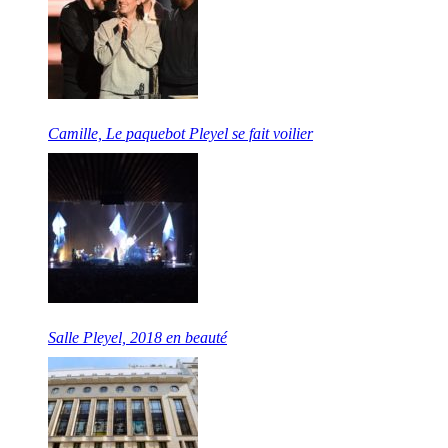
Camille, Le paquebot Pleyel se fait voilier
Salle Pleyel, 2018 en beauté