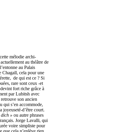
cette mélodie archi-
actuellement au théâtre de
 l’entonne au Palais
e Chagall, cela pour une
érette, de qui est ce ? Si
ouées, rare sont ceux -et
devint fort riche grâce à
ement par Lubitsh avec
 retrouve son ancien
ocu qui s’en accommode,
la joyeuseté-d’être court.
 dich »
ou autre phrases
ançais. Jorge Lavalli, qui
urée voire simpliste pour
e que cela n’enlève rien