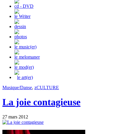
cd - DVD
le Writer
dessin
photos
le music(er)
le melomaner
le mod(er)
le art(er)
Musique/Danse
,
zCULTURE
La joie contagieuse
27 mars 2012