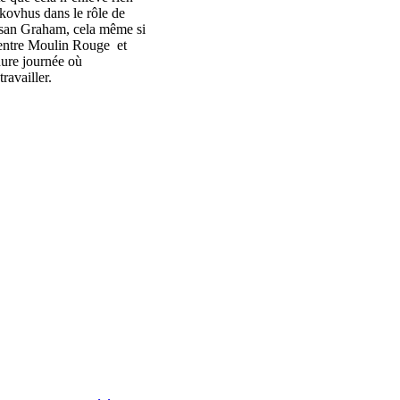
kovhus dans le rôle de
usan Graham, cela même si
, entre Moulin Rouge et
dure journée où
ravailler.