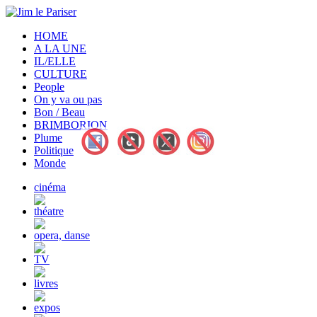
HOME
A LA UNE
IL/ELLE
CULTURE
People
On y va ou pas
Bon / Beau
BRIMBORION
Plume
Politique
Monde
cinéma
théatre
opera, danse
TV
livres
expos