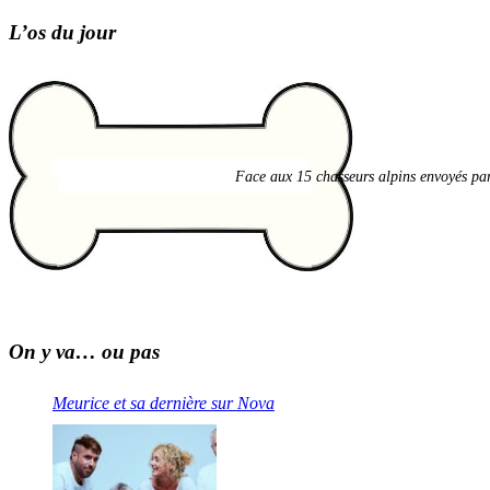
L’os du jour
Face aux 15 chasseurs alpins envoyés par 
On y va… ou pas
Meurice et sa dernière sur Nova