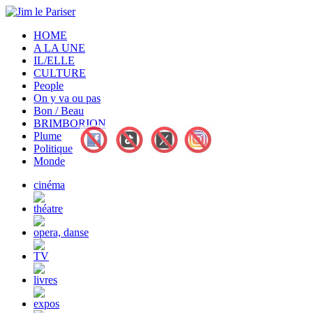
HOME
A LA UNE
IL/ELLE
CULTURE
People
On y va ou pas
Bon / Beau
BRIMBORION
Plume
Politique
Monde
cinéma
théatre
opera, danse
TV
livres
expos