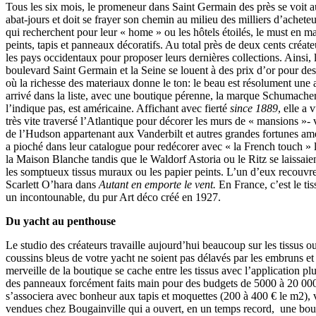
Tous les six mois, le promeneur dans Saint Germain des près se voit 
abat-jours et doit se frayer son chemin au milieu des milliers d’acheteu
qui recherchent pour leur « home » ou les hôtels étoilés, le must en mat
peints, tapis et panneaux décoratifs. Au total près de deux cents créat
les pays occidentaux pour proposer leurs dernières collections. Ainsi, l
boulevard Saint Germain et la Seine se louent à des prix d’or pour des
où la richesse des materiaux donne le ton: le beau est résolument une 
arrivé dans la liste, avec une boutique pérenne, la marque Schumach
l’indique pas, est américaine. Affichant avec fierté
since 1889
, elle a 
très vite traversé l’Atlantique pour décorer les murs de « mansions »- v
de l’Hudson appartenant aux Vanderbilt et autres grandes fortunes a
a pioché dans leur catalogue pour redécorer avec « la French touch »
la Maison Blanche tandis que le Waldorf Astoria ou le Ritz se laissaien
les somptueux tissus muraux ou les papier peints. L’un d’eux recouv
Scarlett O’hara dans
Autant en emporte le vent.
En France, c’est le tis
un incontounable, du pur Art déco créé en 1927.
Du yacht au penthouse
Le studio des créateurs travaille aujourd’hui beaucoup sur les tissus ou
coussins bleus de votre yacht ne soient pas délavés par les embruns et l
merveille de la boutique se cache entre les tissus avec l’application 
des panneaux forcément faits main pour des budgets de 5000 à 20 000
s’associera avec bonheur aux tapis et moquettes (200 à 400 € le m2), v
vendues chez Bougainville qui a ouvert, en un temps record, une bou