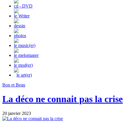
cd - DVD
le Writer
dessin
photos
le music(er)
le melomaner
le mod(er)
le art(er)
Bon et Beau
La déco ne connait pas la crise
20 janvier 2023