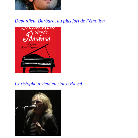
Depardieu, Barbara, au plus fort de l’émotion
Christophe revient en star à Pleyel