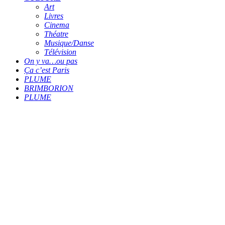
Art
Livres
Cinema
Théatre
Musique/Danse
Télévision
On y va…ou pas
Ça c’est Paris
PLUME
BRIMBORION
PLUME