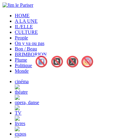
HOME
A LA UNE
IL/ELLE
CULTURE
People
On y va ou pas
Bon / Beau
BRIMBORION
Plume
Politique
Monde
cinéma
théatre
opera, danse
TV
livres
expos