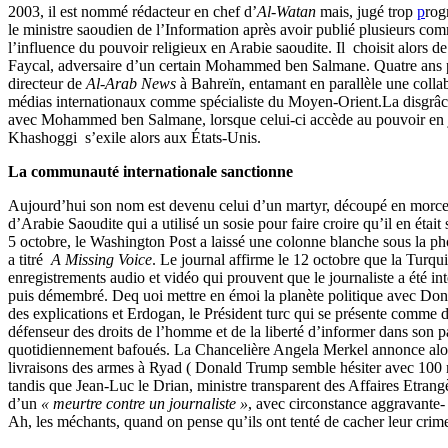
2003, il est nommé rédacteur en chef d’
Al-Watan
mais, jugé trop
p
rogr
le ministre saoudien de l’Information après avoir publié plusieurs co
l’influence du pouvoir religieux en Arabie saoudite. Il choisit alors d
Faycal, adversaire d’un certain Mohammed ben Salmane. Quatre ans p
directeur de
Al-Arab News
à Bahreïn, entamant en parallèle une colla
médias internationaux comme spécialiste du Moyen-Orient.La disgrâce
avec
Mohammed ben Salmane, lorsque celui-ci accède au pouvoir en 
Khashoggi s’exile alors aux États-Unis.
La communauté internationale sanctionne
Aujourd’hui son nom est devenu celui d’un martyr, découpé en morce
d’Arabie Saoudite qui a utilisé un sosie pour faire croire qu’il en était
5 octobre
, le Washington Post a laissé une colonne blanche sous la p
a titré
A Missing Voice
. Le journal affirme le 12 octobre que la Turqu
enregistrements audio et vidéo qui prouvent que le journaliste a été int
puis démembré. Deq uoi mettre en émoi la planète politique avec Do
des explications et Erdogan, le Président turc qui se présente comme 
défenseur des droits de l’homme et de la liberté d’informer dans son p
quotidiennement bafoués. La Chancelière Angela Merkel annonce alor
livraisons des armes à Ryad ( Donald Trump semble hésiter avec 100 mi
tandis que Jean-Luc le Drian, ministre transparent des Affaires Etrang
d’un
« meurtre contre un journaliste »
, avec circonstance aggravante
Ah, les méchants, quand on pense qu’ils ont tenté de cacher leur crim