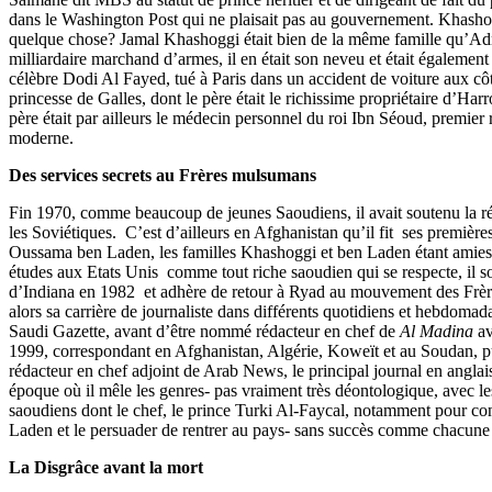
dans le Washington Post qui ne plaisait pas au gouvernement. Khasho
quelque chose? Jamal Khashoggi était bien de la même famille qu’A
milliardaire marchand d’armes, il en était son neveu et était égalemen
célèbre Dodi Al Fayed, tué à Paris dans un accident de voiture aux cô
princesse de Galles, dont le père était le richissime propriétaire d’Har
père était par ailleurs le médecin personnel du roi Ibn Séoud, premier 
moderne.
Des services secrets au Frères mulsumans
Fin 1970, comme beaucoup de jeunes Saoudiens, il avait soutenu la ré
les Soviétiques. C’est d’ailleurs en Afghanistan qu’il fit ses première
Oussama ben Laden, les familles Khashoggi et ben Laden étant amies 
études aux Etats Unis comme tout riche saoudien qui se respecte, il s
d’Indiana en 1982 et adhère de retour à Ryad au mouvement des Frèr
alors sa carrière de journaliste dans différents quotidiens et hebdomad
Saudi Gazette, avant d’être nommé rédacteur en chef de
Al Madina
av
1999, correspondant en Afghanistan, Algérie, Koweït et au Soudan, pui
rédacteur en chef adjoint de Arab News, le principal journal en angla
époque où il mêle les genres- pas vraiment très déontologique, avec l
saoudiens dont le chef, le prince Turki Al-Faycal, notamment pour c
Laden et le persuader de rentrer au pays- sans succès comme chacune 
La Disgrâce avant la mort