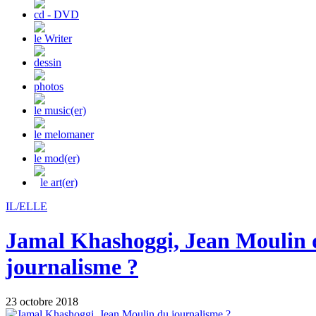
cd - DVD
le Writer
dessin
photos
le music(er)
le melomaner
le mod(er)
le art(er)
IL/ELLE
Jamal Khashoggi, Jean Moulin 
journalisme ?
23 octobre 2018