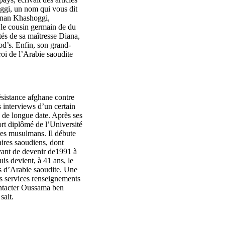
ggi, un nom qui vous dit
dnan Khashoggi,
t le cousin germain de du
tés de sa maîtresse Diana,
rod’s. Enfin, son grand-
roi de l’Arabie saoudite
sistance afghane contre
s interviews d’un certain
de longue date. Après ses
ort diplômé de l’Université
es musulmans. Il débute
aires saoudiens, dont
ant de devenir de1991 à
s devient, à 41 ans, le
is d’Arabie saoudite. Une
es services renseignements
ontacter Oussama ben
sait.