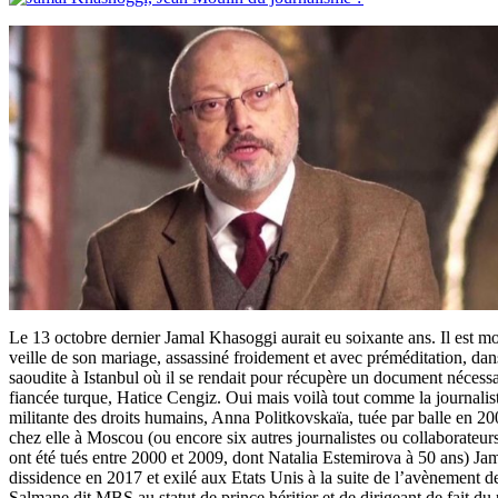
Le 13 octobre dernier Jamal Khasoggi aurait eu soixante ans. Il est mor
veille de son mariage, assassiné froidement et avec préméditation, dan
saoudite à Istanbul où il se rendait pour récupère un document nécess
fiancée turque, Hatice Cengiz. Oui mais voilà tout comme la journalist
militante des droits humains, Anna Politkovskaïa, tuée par balle en 20
chez elle à Moscou (ou encore six autres journalistes ou collaborateur
ont été tués entre 2000 et 2009, dont Natalia Estemirova à 50 ans) Ja
dissidence en 2017 et exilé aux Etats Unis à la suite de l’avèneme
Salmane dit MBS au statut de prince héritier et de dirigeant de fait du p