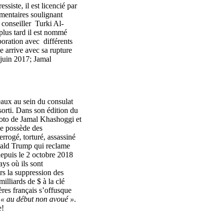
essiste, il est licencié par
mmentaires soulignant
e conseiller Turki Al-
lus tard il est nommé
boration avec différents
 arrive avec sa rupture
juin 2017; Jamal
aux au sein du consulat
 sorti. Dans son édition du
hoto de Jamal Khashoggi et
ie possède des
errogé, torturé, assassiné
nald Trump qui reclame
depuis le 2 octobre 2018
ays où ils sont
s la suppression des
lliards de $ à la clé
ères français s’offusque
-
« au début non avoué »
.
e!