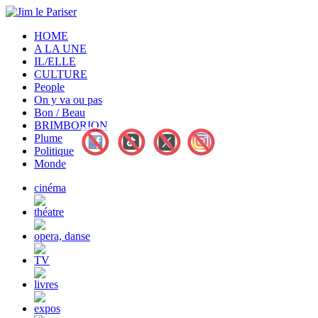
HOME
A LA UNE
IL/ELLE
CULTURE
People
On y va ou pas
Bon / Beau
BRIMBORION
Plume
Politique
Monde
cinéma
théatre
opera, danse
TV
livres
expos