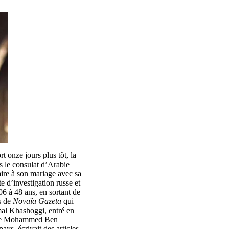
t onze jours plus tôt, la
s le consulat d’Arabie
aire à son mariage avec sa
e d’investigation russe et
06 à 48 ans, en sortant de
s de
Novaïa Gazeta
qui
mal Khashoggi, entré en
nt de Mohammed Ben
ays, écrivait des articles