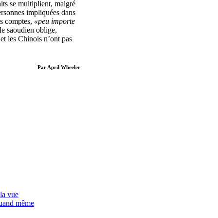
ts se multiplient, malgré
personnes impliquées dans
es comptes,
«peu importe
e saoudien oblige,
et les Chinois n’ont pas
…
Par April Wheeler