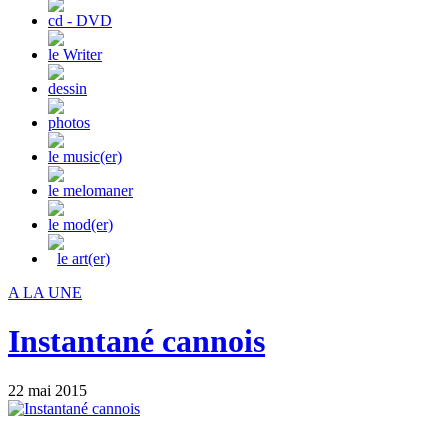
cd - DVD
le Writer
dessin
photos
le music(er)
le melomaner
le mod(er)
le art(er)
A LA UNE
Instantané cannois
22 mai 2015