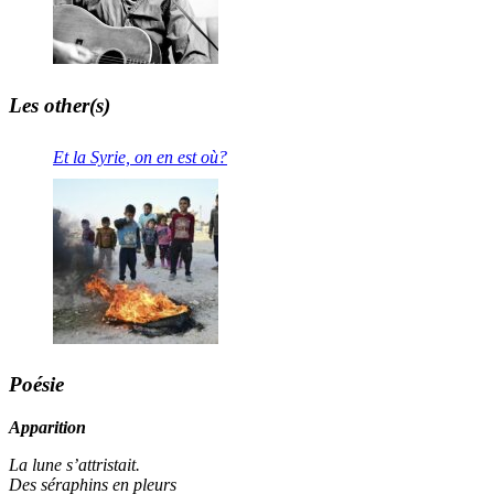
Les other(s)
Et la Syrie, on en est où?
Poésie
Apparition
La lune s’attristait.
Des séraphins en pleurs