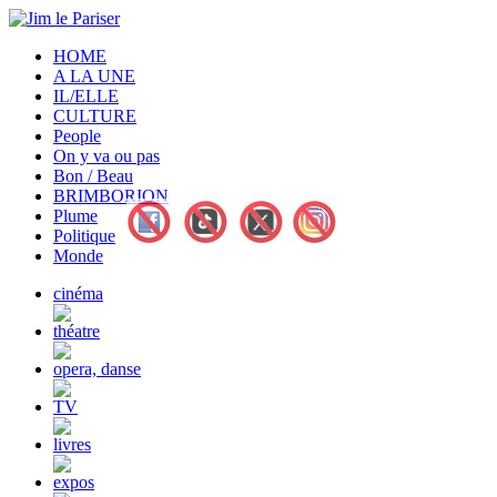
HOME
A LA UNE
IL/ELLE
CULTURE
People
On y va ou pas
Bon / Beau
BRIMBORION
Plume
Politique
Monde
cinéma
théatre
opera, danse
TV
livres
expos