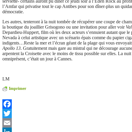
serviette- certains auront pu diner ce jeudi soir à l’Eden Rock au profi
l’Amfar qui privatise tout le cap Antibes pour son dîner-plus un quida
démocratie.
Les autres, tenteront à la nuit tombée de récupérer une coupe de cham
la boutique du joaillier Grisogono ou une invitation pour aller voir
Val
Depardieu-Huppert, film où les deux acteurs s’ennuient autant que le 
Nevada à celui artistique avec un scénario épais comme du papier ciga
indigents…Reste la mer et l’écran géant de la plage qui vous envoyait 
Apollo 13
. Gratuitement mais gare au mistral qui ne décourage aucune
arpentent la Croisette avec le moins de tissu possible sur elles. La nuit s
omniprésent, c’était un jour à Cannes.
LM
Imprimer
Facebook
Twitter