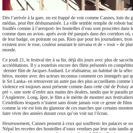
Dès l’arrivée à la gare, on est frappé de voir comme Cannes, loin du 
médias, peut être déshumanisée. La ville semble remplie de robots bad
fouillés comme à l’aeroport- les bouteilles d’eau sont proscrites dans l
comme dans un avion- après avoir été parqués dans des corridors où, e
de leur badge, on poiraute ou pas. Rien que pour les journalistes, trois
existent avec le rose, couleur assurant le nirvana et de « rosir « de plai
monde.
Ce jeudi 21, le festival tire à sa fin, déjà dix jours avec plus de sacoc
accréditations. Il y a toutefois encore des films présentés en compét
dernier film de Jacques Audiard. Le réalisateur, un habitué de la sélec
héros, montre avec des acteurs inconnus comment ces immigrés qui qui
le Sri Lanka- en retrouvent un autre pas des plus accueillants comme l
violence est toujours aussi présente comme dans cette cité de Poissy
pré », une sorte d’enfer aux mains des dealers, tandis que le paradis pr
l’Angleterre. Long, âpre, le film a le mérite de montrer aux festivalier
Cendrillons lesquels n’iraient sans doute jamais voir ce genre de films
comme la vie est loin du glamour de ces marches que certains montent,
faire vivre des années durant ceux qu’on voit sur l’écran.
Heureusement, Cannes pensent à ceux qui souffrent- les palaces se s
Népal les recettes des bouteilles d’eaux vendues par leur soin tandis 