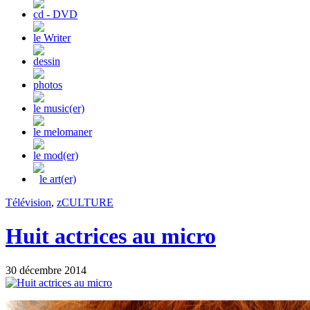
cd - DVD
le Writer
dessin
photos
le music(er)
le melomaner
le mod(er)
le art(er)
Télévision
,
zCULTURE
Huit actrices au micro
30 décembre 2014