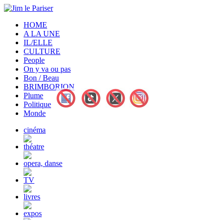
HOME
A LA UNE
IL/ELLE
CULTURE
People
On y va ou pas
Bon / Beau
BRIMBORION
Plume
Politique
Monde
cinéma
théatre
opera, danse
TV
livres
expos