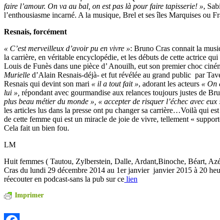
faire l’amour. On va au bal, on est pas là pour faire tapisserie! »
, Sab
l’enthousiasme incarné. A la musique, Brel et ses îles Marquises ou 
Resnais, forcément
« C’est merveilleux d’avoir pu en vivre »
: Bruno Cras connait la musiq
la carrière, en véritable encyclopédie, et les débuts de cette actrice qu
Louis de Funès dans une pièce d’ Anouilh, eut son premier choc cin
Murielle
d’Alain Resnais-déjà- et fut révélée au grand public par Tave
Resnais qui devint son mari
« il a tout fait »
, adorant les acteurs
« On e
lui »,
répondant avec gourmandise aux relances toujours justes de B
plus beau métier du monde », « accepter de risquer l’échec avec eux 
les articles lus dans la presse ont pu changer sa carrière…Voilà qui es
de cette femme qui est un miracle de joie de vivre, tellement « supporte
Cela fait un bien fou.
LM
Huit femmes ( Tautou, Zylberstein, Dalle, Ardant,Binoche, Béart, Az
Cras du lundi 29 décembre 2014 au 1er janvier janvier 2015 à 20 heu
réecouter en podcast-sans la pub sur ce
lien
Imprimer