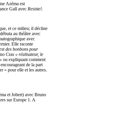
ine Azéma est
France Gall avec
Resiste!.
ue, et ce milieu; il décline
i débuta au théâtre avec
ématographique avec
rnier. Elle raconte
st des bonbons pour
runo Cras
« réalisateur, le
»
ou expliquant comment
t encourageant de la part
r » pour elle et les autres.
éma et Jobert) avec Bruno
res sur Europe 1. A