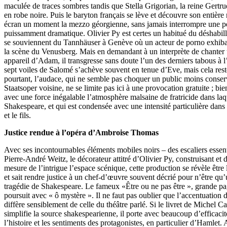
maculée de traces sombres tandis que Stella Grigorian, la reine Gertrud
en robe noire. Puis le baryton français se lève et découvre son entière n
écran un moment la mezzo géorgienne, sans jamais interrompre une 
puissamment dramatique. Olivier Py est certes un habitué du déshabil
se souviennent du Tannhäuser à Genève où un acteur de porno exhibait
la scène du Venusberg. Mais en demandant à un interprète de chanter 
appareil d’Adam, il transgresse sans doute l’un des derniers tabous à l
sept voiles de Salomé s’achève souvent en tenue d’Eve, mais cela rest
pourtant, l’audace, qui ne semble pas choquer un public moins conserv
Staatsoper voisine, ne se limite pas ici à une provocation gratuite ; bie
avec une force inégalable l’atmosphère malsaine de fratricide dans laq
Shakespeare, et qui est condensée avec une intensité particulière dans 
et le fils.
Justice rendue à l’opéra d’Ambroise Thomas
Avec ses incontournables éléments mobiles noirs – des escaliers essen
Pierre-André Weitz, le décorateur attitré d’Olivier Py, construisant et d
mesure de l’intrigue l’espace scénique, cette production se révèle être 
et sait rendre justice à un chef-d’œuvre souvent décrié pour n’être qu’
tragédie de Shakespeare. Le fameux «Être ou ne pas être », grande pa
poursuit avec « ô mystère ». Il ne faut pas oublier que l’accentuation 
diffère sensiblement de celle du théâtre parlé. Si le livret de Michel Ca
simplifie la source shakespearienne, il porte avec beaucoup d’efficacité
l’histoire et les sentiments des protagonistes, en particulier d’Hamlet.