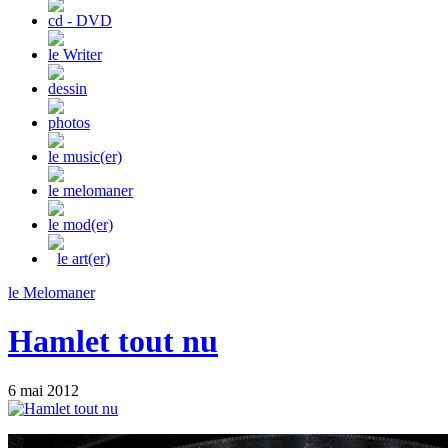
cd - DVD
le Writer
dessin
photos
le music(er)
le melomaner
le mod(er)
le art(er)
le Melomaner
Hamlet tout nu
6 mai 2012