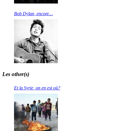
Bob Dylan, encore…
Les other(s)
Et la Syrie, on en est où?