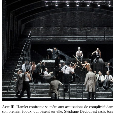
Acte III. Hamlet confronte sa mère aux accusations de complicité dans
son premier époux, qui pèsent sur elle. Stéphane Degout est assis, tor