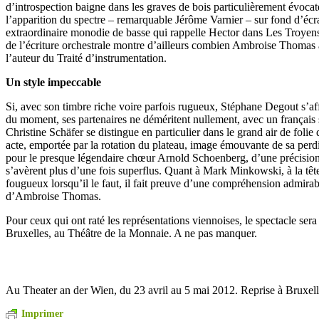
d’introspection baigne dans les graves de bois particulièrement évoca
l’apparition du spectre – remarquable Jérôme Varnier – sur fond d’éc
extraordinaire monodie de basse qui rappelle Hector dans Les Troyens 
de l’écriture orchestrale montre d’ailleurs combien Ambroise Thomas a
l’auteur du Traité d’instrumentation.
Un style impeccable
Si, avec son timbre riche voire parfois rugueux, Stéphane Degout s
du moment, ses partenaires ne déméritent nullement, avec un français
Christine Schäfer se distingue en particulier dans le grand air de foli
acte, emportée par la rotation du plateau, image émouvante de sa perd
pour le presque légendaire chœur Arnold Schoenberg, d’une précision t
s’avèrent plus d’une fois superflus. Quant à Mark Minkowski, à la t
fougueux lorsqu’il le faut, il fait preuve d’une compréhension admira
d’Ambroise Thomas.
Pour ceux qui ont raté les représentations viennoises, le spectacle sera
Bruxelles, au Théâtre de la Monnaie. A ne pas manquer.
Au Theater an der Wien, du 23 avril au 5 mai 2012. Reprise à Bruxel
Imprimer