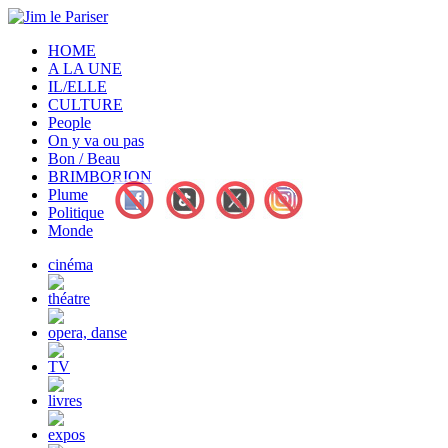
HOME
A LA UNE
IL/ELLE
CULTURE
People
On y va ou pas
Bon / Beau
BRIMBORION
Plume
Politique
Monde
cinéma
théatre
opera, danse
TV
livres
expos