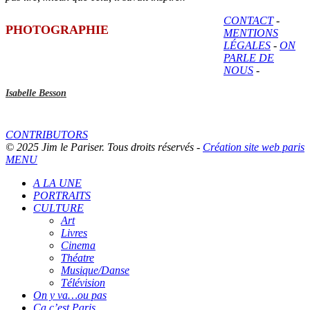
CONTACT
-
PHOTOGRAPHIE
MENTIONS
LÉGALES
-
ON
PARLE DE
NOUS
-
Isabelle Besson
CONTRIBUTORS
© 2025 Jim le Pariser. Tous droits réservés -
Création site web paris
MENU
A LA UNE
PORTRAITS
CULTURE
Art
Livres
Cinema
Théatre
Musique/Danse
Télévision
On y va…ou pas
Ça c’est Paris