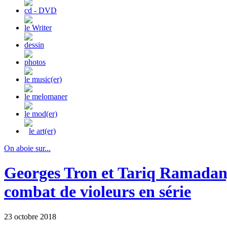
cd - DVD
le Writer
dessin
photos
le music(er)
le melomaner
le mod(er)
le art(er)
On aboie sur...
Georges Tron et Tariq Ramada
combat de violeurs en série
23 octobre 2018