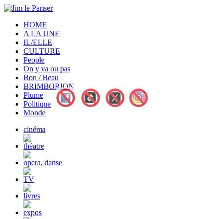
HOME
A LA UNE
IL/ELLE
CULTURE
People
On y va ou pas
Bon / Beau
BRIMBORION
Plume
Politique
Monde
cinéma
théatre
opera, danse
TV
livres
expos