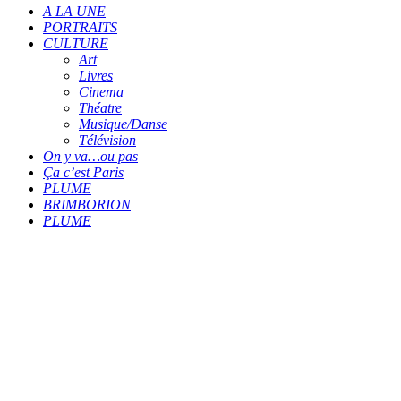
A LA UNE
PORTRAITS
CULTURE
Art
Livres
Cinema
Théatre
Musique/Danse
Télévision
On y va…ou pas
Ça c’est Paris
PLUME
BRIMBORION
PLUME