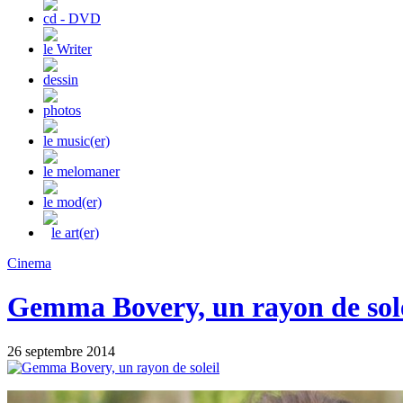
cd - DVD
le Writer
dessin
photos
le music(er)
le melomaner
le mod(er)
le art(er)
Cinema
Gemma Bovery, un rayon de sole
26 septembre 2014