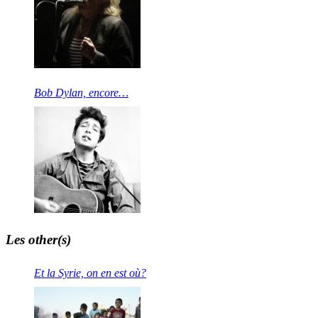
Bob Dylan, encore…
Les other(s)
Et la Syrie, on en est où?