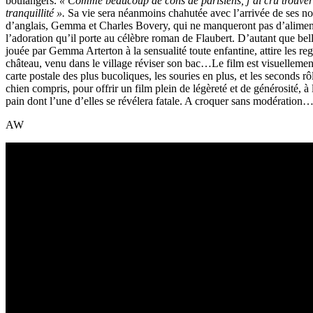
boulangers.
« Comme beaucoup de cons de parisiens, j’ai cru trouver ic
tranquillité ».
Sa vie sera néanmoins chahutée avec l’arrivée de ses n
d’anglais, Gemma et Charles Bovery, qui ne manqueront pas d’aliment
l’adoration qu’il porte au célèbre roman de Flaubert. D’autant que b
jouée par Gemma Arterton à la sensualité toute enfantine, attire les rega
château, venu dans le village réviser son bac…Le film est visuelleme
carte postale des plus bucoliques, les souries en plus, et les seconds r
chien compris, pour offrir un film plein de légèreté et de générosité, 
pain dont l’une d’elles se révélera fatale. A croquer sans modération
AW