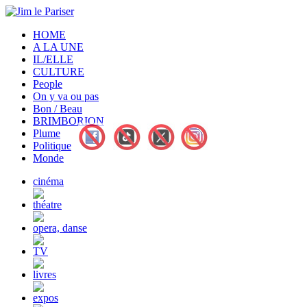
HOME
A LA UNE
IL/ELLE
CULTURE
People
On y va ou pas
Bon / Beau
BRIMBORION
Plume
Politique
Monde
cinéma
théatre
opera, danse
TV
livres
expos