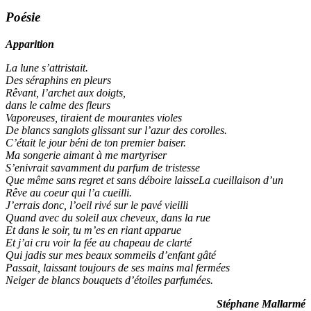
Poésie
Apparition
La lune s’attristait.
Des séraphins en pleurs
Rêvant, l’archet aux doigts,
dans le calme des fleurs
Vaporeuses, tiraient de mourantes violes
De blancs sanglots glissant sur l’azur des corolles.
C’était le jour béni de ton premier baiser.
Ma songerie aimant à me martyriser
S’enivrait savamment du parfum de tristesse
Que même sans regret et sans déboire laisseLa cueillaison d’un
Rêve au coeur qui l’a cueilli.
J’errais donc, l’oeil rivé sur le pavé vieilli
Quand avec du soleil aux cheveux, dans la rue
Et dans le soir, tu m’es en riant apparue
Et j’ai cru voir la fée au chapeau de clarté
Qui jadis sur mes beaux sommeils d’enfant gâté
Passait, laissant toujours de ses mains mal fermées
Neiger de blancs bouquets d’étoiles parfumées.
Stéphane Mallarmé