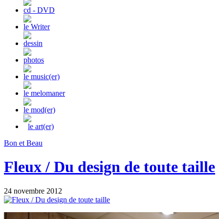
cd - DVD
le Writer
dessin
photos
le music(er)
le melomaner
le mod(er)
le art(er)
Bon et Beau
Fleux / Du design de toute taille
24 novembre 2012