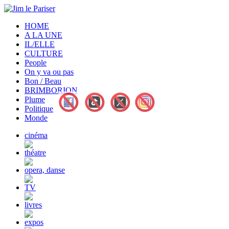
HOME
A LA UNE
IL/ELLE
CULTURE
People
On y va ou pas
Bon / Beau
BRIMBORION
Plume
Politique
Monde
cinéma
théatre
opera, danse
TV
livres
expos