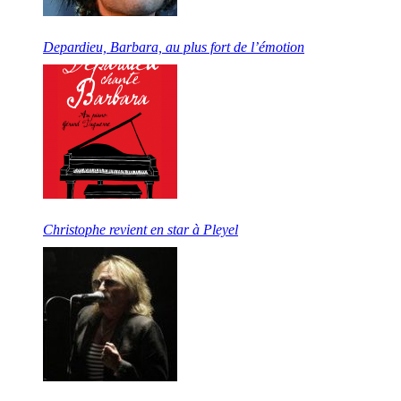
Depardieu, Barbara, au plus fort de l’émotion
Christophe revient en star à Pleyel