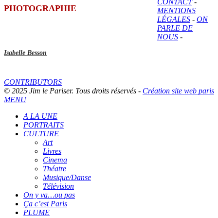
CONTACT
-
PHOTOGRAPHIE
MENTIONS
LÉGALES
-
ON
PARLE DE
NOUS
-
Isabelle Besson
CONTRIBUTORS
© 2025 Jim le Pariser. Tous droits réservés -
Création site web paris
MENU
A LA UNE
PORTRAITS
CULTURE
Art
Livres
Cinema
Théatre
Musique/Danse
Télévision
On y va…ou pas
Ça c’est Paris
PLUME