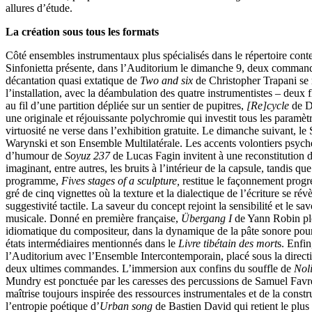
allures d’étude.
La création sous tous les formats
Côté ensembles instrumentaux plus spécialisés dans le répertoire con
Sinfonietta présente, dans l’Auditorium le dimanche 9, deux command
décantation quasi extatique de
Two and six
de Christopher Trapani se
l’installation, avec la déambulation des quatre instrumentistes – deux f
au fil d’une partition dépliée sur un sentier de pupitres,
[Re]cycle
de D
une originale et réjouissante polychromie qui investit tous les paramèt
virtuosité ne verse dans l’exhibition gratuite. Le dimanche suivant, le
Warynski et son Ensemble Multilatérale. Les accents volontiers psych
d’humour de
Soyuz 237
de Lucas Fagin invitent à une reconstitution d
imaginant, entre autres, les bruits à l’intérieur de la capsule, tandis
programme,
Fives stages of a sculpture,
restitue le façonnement progre
gré de cinq vignettes où la texture et la dialectique de l’écriture se r
suggestivité tactile. La saveur du concept rejoint la sensibilité et le savo
musicale. Donné en première française,
Übergang I
de Yann Robin plo
idiomatique du compositeur, dans la dynamique de la pâte sonore pour
états intermédiaires mentionnés dans le
Livre tibétain des mort
s. Enfin
l’Auditorium avec l’Ensemble Intercontemporain, placé sous la directi
deux ultimes commandes. L’immersion aux confins du souffle de
Nol
Mundry est ponctuée par les caresses des percussions de Samuel Favr
maîtrise toujours inspirée des ressources instrumentales et de la constr
l’entropie poétique d’
Urban song
de Bastien David qui retient le plus 