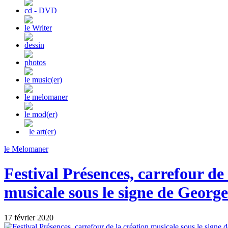
cd - DVD
le Writer
dessin
photos
le music(er)
le melomaner
le mod(er)
le art(er)
le Melomaner
Festival Présences, carrefour de 
musicale sous le signe de Geor
17 février 2020