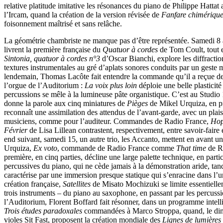
relative platitude imitative les résonances du piano de Philippe Hattat a
l’Ircam, quand la création de la version révisée de
Fanfare chimériqu
foisonnement maîtrisé et sans relâche.
La géométrie chambriste ne manque pas d’être représentée. Samedi 8 
livrent la première française du
Quatuor à cordes
de Tom Coult, tout 
Sintonia, quatuor à cordes n°3
d’Oscar Bianchi, explore les diffracti
textures instrumentales au gré d’aplats sonores conduits par un geste 
lendemain, Thomas Lacôte fait entendre la commande qu’il a reçue d
l’orgue de l’Auditorium :
La voix plus loin
déploie une belle plasticit
percussions se mêle à la lumineuse pâte organistique. C’est au Studio
donne la parole aux cinq miniatures de
Pièges
de Mikel Urquiza, en p
reconnaît une assimilation des attendus de l’avant-garde, avec un plaisi
musiciens, comme pour l’auditeur. Commandes de Radio France,
Ho
Février
de Lisa Lillean contrastent, respectivement, entre savoir-faire
end suivant, samedi 15, un autre trio, les Accanto, mettent en avant u
Urquiza,
Ex voto
, commande de Radio France comme
That time
de Re
première, en cinq parties, décline une large palette technique, en parti
percussives du piano, qui ne cède jamais à la démonstration aride, tan
caractérise par une immersion presque statique qui s’enracine dans l’
création française,
Satellites
de Misato Mochizuki se limite essentielle
trois instruments – du piano au saxophone, en passant par les percussi
l’Auditorium, Florent Boffard fait résonner, dans un programme intell
Trois études paradoxales
commandées à Marco Stroppa, quand, le dim
violes Sit Fast, proposent la création mondiale des
Lignes de lumières