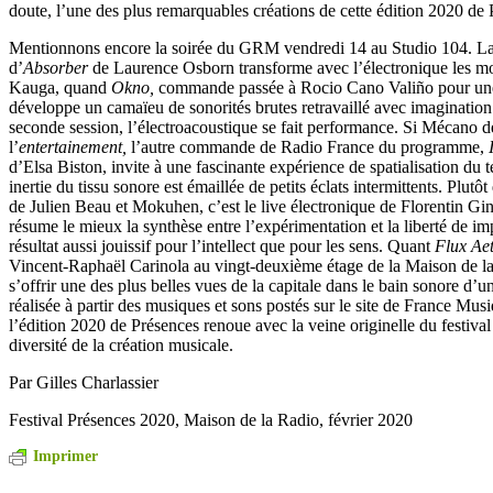
doute, l’une des plus remarquables créations de cette édition 2020 de 
Mentionnons encore la soirée du GRM vendredi 14 au Studio 104. La 
d’
Absorber
de Laurence Osborn transforme avec l’électronique les mo
Kauga, quand
Okno,
commande passée à Rocio Cano Valiño pour une 
développe un camaïeu de sonorités brutes retravaillé avec imagination
seconde session, l’électroacoustique se fait performance. Si Mécano de
l’
entertainement,
l’autre commande de Radio France du programme,
I
d’Elsa Biston, invite à une fascinante expérience de spatialisation du 
inertie du tissu sonore est émaillée de petits éclats intermittents. Plutô
de Julien Beau et Mokuhen, c’est le live électronique de Florentin Gin
résume le mieux la synthèse entre l’expérimentation et la liberté de i
résultat aussi jouissif pour l’intellect que pour les sens. Quant
Flux Aet
Vincent-Raphaël Carinola au vingt-deuxième étage de la Maison de la
s’offrir une des plus belles vues de la capitale dans le bain sonore d’
réalisée à partir des musiques et sons postés sur le site de France Mus
l’édition 2020 de Présences renoue avec la veine originelle du festival 
diversité de la création musicale.
Par Gilles Charlassier
Festival Présences 2020, Maison de la Radio, février 2020
Imprimer