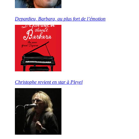
Depardieu, Barbara, au plus fort de l’émotion
Christophe revient en star à Pleyel