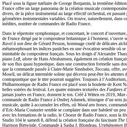
Placé sous la figure tutélaire de George Benjamin, la trentième éditio
France offre un large panorama de la création musicale contemporaine,
divers, de la pièce instrumental au large effectif orchestral, en passan
géométries instrumentales variables. On trouve, naturellement, dans ce
inédites, nombre de commandes de Radio France.
Dans le répertoire symphonique, et concertant, le concert d’ouverture,
de France dirigé par le compositeur britannique à l’honneur, s’ouvre s
Ravel à son âme
de Gérard Pesson, hommage ciselé de délicates alchi
métamorphosant les indices pastiches en une évocation sensible où se 
inimitable du compositeur français. Sous les doigts d’Alexandre Thar
piano
Left, alone
de Hans Abrahamsen, également en création française
de son flux quasi hypnotique, dans une construction formelle sans dou
que la commande passée à Claire-Marie Sinnhuber,
Toccata
, offre, a
Mosell, un délicat intermède soliste qui décevra peut-être les attentes d
contrapuntique que le titre pourrait suggérer. Toujours à l’Auditorium,
Philharmonique de Radio France est placé sous la houlette de Kent N
belles soirées du festival. Les quatre minutes texturées des
Fanfares
d’
jamais jouées en France, donnent le ton. Créé à Witten en 2019,
Man t
commande de Radio France à Ondrej Adamek, témoigne d’un sens jubi
musicale, quitte à accumuler les effets, où
Wood ans bones
, commande 
d’Eric-Maria Couturier semble se complaire dans une habileté un peu p
avec les formations de la radio, le Choeur de Radio France, sous la fé
Studio 104 le samedi 8, défend la création française du fascinant
The 
Harrison Birtwistle. Commande à Sasha J. Blondeau,
Urphänomen II