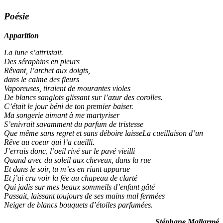
Poésie
Apparition
La lune s’attristait.
Des séraphins en pleurs
Rêvant, l’archet aux doigts,
dans le calme des fleurs
Vaporeuses, tiraient de mourantes violes
De blancs sanglots glissant sur l’azur des corolles.
C’était le jour béni de ton premier baiser.
Ma songerie aimant à me martyriser
S’enivrait savamment du parfum de tristesse
Que même sans regret et sans déboire laisseLa cueillaison d’un
Rêve au coeur qui l’a cueilli.
J’errais donc, l’oeil rivé sur le pavé vieilli
Quand avec du soleil aux cheveux, dans la rue
Et dans le soir, tu m’es en riant apparue
Et j’ai cru voir la fée au chapeau de clarté
Qui jadis sur mes beaux sommeils d’enfant gâté
Passait, laissant toujours de ses mains mal fermées
Neiger de blancs bouquets d’étoiles parfumées.
Stéphane Mallarmé