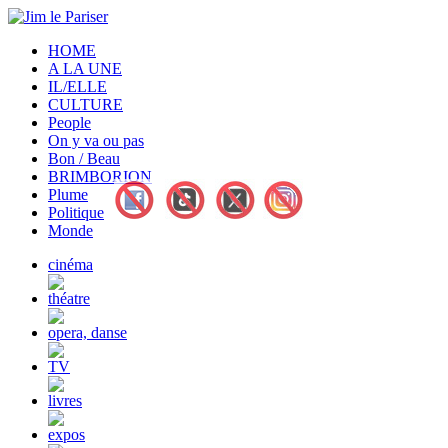
HOME
A LA UNE
IL/ELLE
CULTURE
People
On y va ou pas
Bon / Beau
BRIMBORION
Plume
Politique
Monde
cinéma
théatre
opera, danse
TV
livres
expos