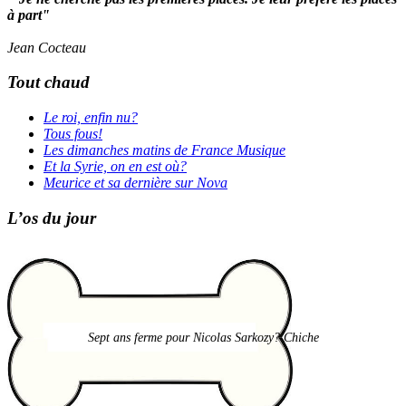
à part"
Jean Cocteau
Tout chaud
Le roi, enfin nu?
Tous fous!
Les dimanches matins de France Musique
Et la Syrie, on en est où?
Meurice et sa dernière sur Nova
L’os du jour
Sept ans ferme pour Nicolas Sarkozy? Chiche