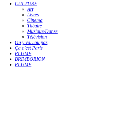
CULTURE
Art
Livres
Cinema
Théatre
Musique/Danse
Télévision
On y va…ou pas
Ça c’est Paris
PLUME
BRIMBORION
PLUME