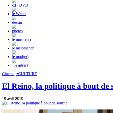
cd - DVD
le Writer
dessin
photos
le music(er)
le melomaner
le mod(er)
le art(er)
Cinema
,
zCULTURE
El Reino, la politique à bout de 
19 avril 2019