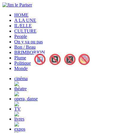
HOME
A LA UNE
IL/ELLE
CULTURE
People
On y va ou pas
Bon / Beau
BRIMBORION
Plume
Politique
Monde
cinéma
théatre
opera, danse
TV
livres
expos