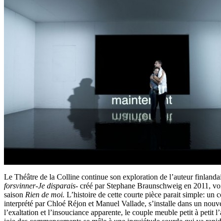
Le Théâtre de la Colline continue son exploration de l’auteur finland
forsvinner-Je disparais-
créé par Stephane Braunschweig en 2011, voil
saison
Rien de moi.
L’histoire de cette courte pièce parait simple: un c
interprété par Chloé Réjon et Manuel Vallade, s’installe dans un nou
l’exaltation et l’insouciance apparente, le couple meuble petit à petit 