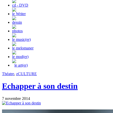
cd - DVD
le Writer
dessin
photos
le music(er)
le melomaner
le mod(er)
le art(er)
Théatre
,
zCULTURE
Echapper à son destin
7 novembre 2014