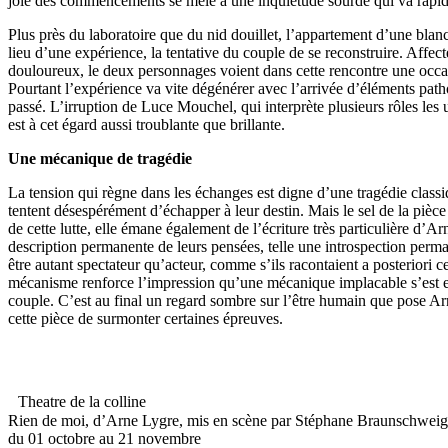
joie des commencements se mêle à une inquiétude sourde qui va rapid
Plus près du laboratoire que du nid douillet, l’appartement d’une blanc
lieu d’une expérience, la tentative du couple de se reconstruire. Affec
douloureux, le deux personnages voient dans cette rencontre une occas
Pourtant l’expérience va vite dégénérer avec l’arrivée d’éléments pat
passé. L’irruption de Luce Mouchel, qui interprète plusieurs rôles les u
est à cet égard aussi troublante que brillante.
Une mécanique de tragédie
La tension qui règne dans les échanges est digne d’une tragédie class
tentent désespérément d’échapper à leur destin. Mais le sel de la pièc
de cette lutte, elle émane également de l’écriture très particulière d’Ar
description permanente de leurs pensées, telle une introspection perm
être autant spectateur qu’acteur, comme s’ils racontaient a posteriori ce
mécanisme renforce l’impression qu’une mécanique implacable s’est 
couple. C’est au final un regard sombre sur l’être humain que pose A
cette pièce de surmonter certaines épreuves.
Theatre de la colline
Rien de moi, d’Arne Lygre, mis en scène par Stéphane Braunschweig
du 01 octobre au 21 novembre