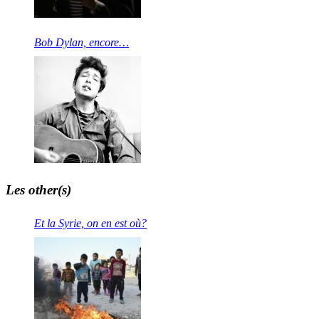
Bob Dylan, encore…
Les other(s)
Et la Syrie, on en est où?