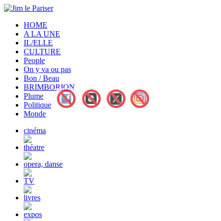
HOME
A LA UNE
IL/ELLE
CULTURE
People
On y va ou pas
Bon / Beau
BRIMBORION
Plume
Politique
Monde
cinéma
théatre
opera, danse
TV
livres
expos