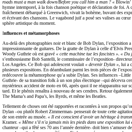
roads must a man walk down
/
Before you call him a man ? «
Blowin’ 
hymne intemporel, à la fois chanson poétique et déclaration de foi. A
fraîchement débarqué à Greenwich, vivait la bohème, buvant des expr
et écrivant des chansons
.
Le vagabond juif a posé ses valises au cœur 
sphère artistique du moment.
I
nfluences et métamorphoses
Au-delà des photographies noir et blanc de Bob Dylan, l’exposition a 
impressionnante de guitares. De la gratte de Dylan à celle d’Elvis Pres
Woody Guthrie où est gravé
« cette machine tue les fascistes »
.
« Du j
s’enthousiasme Bob Santelli, le commissaire de l’exposition- direc
Los Angeles. Ce Bob qui adolescent voulait
« devenir Dylan »
, lui a
plusieurs expositions. En déambulant parmi les trois pièces de l’expos
redécouvre la métamorphose qu’a subie Dylan. Ses influences –Littl
Guthrie- de sa transition folk à un son plus électrique –qui décevra cer
mystérieux accident de moto en 66, après quoi il ne réapparaitra sur 
tard. Et le phénix renaîtra à nouveau de ses cendres. Retour également 
The Mama’s and Papa’s, les Byrds, et même les Beatles.
Tellement de choses ont été rapportées et racontées à son propos qu
Dylan –ou plutôt Robert Zimmerman- penserait de toute cette agitatio
de son entrée au musée.
« Il est conscient d’avoir un héritage à trans
Kramer.
« Même s’il n’a jamais mis les pieds dans une exposition lui
chanteur –qui a fêté ses 70 ans l’année dernière- doit bien s’amuser d