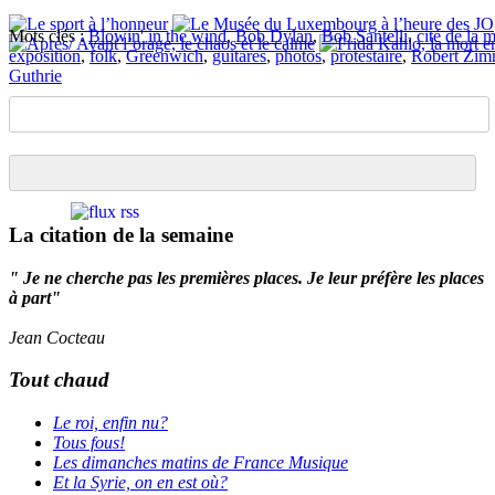
Mots clés :
Blowin' in the wind
,
Bob Dylan
,
Bob Santelli
,
cité de la 
exposition
,
folk
,
Greenwich
,
guitares
,
photos
,
protestaire
,
Robert Zi
Guthrie
La citation de la semaine
" Je ne cherche pas les premières places. Je leur préfère les places
à part"
Jean Cocteau
Tout chaud
Le roi, enfin nu?
Tous fous!
Les dimanches matins de France Musique
Et la Syrie, on en est où?