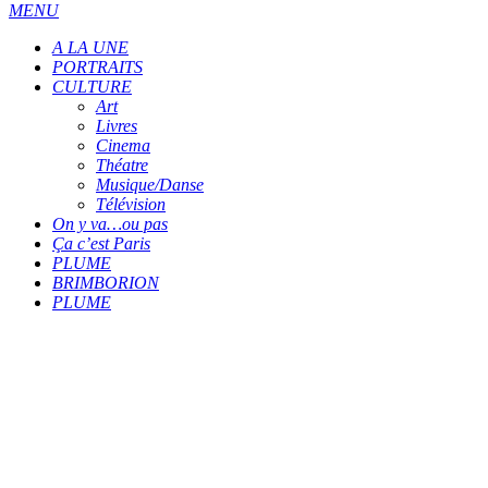
MENU
A LA UNE
PORTRAITS
CULTURE
Art
Livres
Cinema
Théatre
Musique/Danse
Télévision
On y va…ou pas
Ça c’est Paris
PLUME
BRIMBORION
PLUME