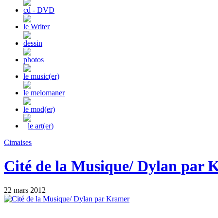
cd - DVD
le Writer
dessin
photos
le music(er)
le melomaner
le mod(er)
le art(er)
Cimaises
Cité de la Musique/ Dylan par
22 mars 2012