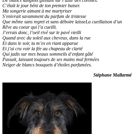
De blancs sanglots glissant sur l’azur des corolles.
C’était le jour béni de ton premier baiser.
Ma songerie aimant à me martyriser
S’enivrait savamment du parfum de tristesse
Que même sans regret et sans déboire laisseLa cueillaison d’un
Rêve au coeur qui l’a cueilli.
J’errais donc, l’oeil rivé sur le pavé vieilli
Quand avec du soleil aux cheveux, dans la rue
Et dans le soir, tu m’es en riant apparue
Et j’ai cru voir la fée au chapeau de clarté
Qui jadis sur mes beaux sommeils d’enfant gâté
Passait, laissant toujours de ses mains mal fermées
Neiger de blancs bouquets d’étoiles parfumées.
Stéphane Mallarmé