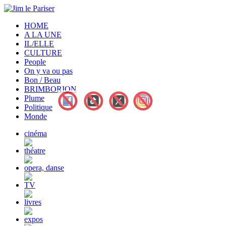
HOME
A LA UNE
IL/ELLE
CULTURE
People
On y va ou pas
Bon / Beau
BRIMBORION
Plume
Politique
Monde
cinéma
théatre
opera, danse
TV
livres
expos