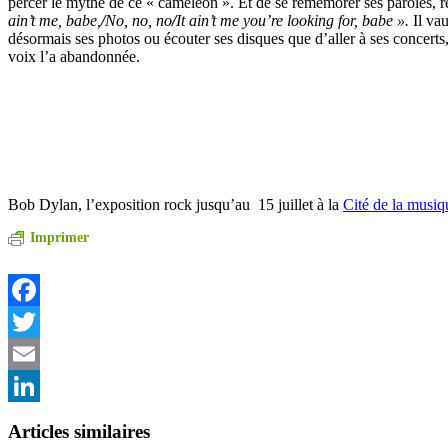
percer le mythe de ce « caméléon ». Et de se remémorer ses paroles, r
ain’t me, babe,
/
No, no, no
/
It ain’t me you’re looking for, babe ».
Il va
désormais ses photos ou écouter ses disques que d’aller à ses concert
voix l’a abandonnée.
Bob Dylan, l’exposition rock jusqu’au 15 juillet à la
Cité de la musiq
Imprimer
Facebook
Twitter
Email
LinkedIn
Articles similaires