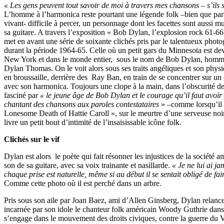
« Les gens peuvent tout savoir de moi à travers mes chansons – s’ils 
L’homme à l’harmonica reste pourtant une légende folk –bien que pa
vivant- difficile à percer, un personnage dont les facettes sont aussi m
sa guitare. A travers l’exposition « Bob Dylan, l’explosion rock 61-66
met en avant une série de soixante clichés pris par le talentueux pho
durant la période 1964-65. Celle où un petit gars du Minnesota est d
New York et dans le monde entier, sous le nom de Bob Dylan, homma
Dylan Thomas. On le voit alors sous ses traits angéliques et son physi
en broussaille, derrière des Ray Ban, en train de se concentrer sur un
avec son harmonica. Toujours une clope à la main, dans l’obscurité d
fasciné par
« le jeune âge de Bob Dylan et le courage qu’il faut avoi
chantant des chansons aux paroles contestataires
» –comme lorsqu’il 
Lonesome Death of Hattie Caroll », sur le meurtre d’une serveuse no
livre un petit bout d’intimité de l’insaisissable icône folk.
Clichés sur le vif
Dylan est alors le poète qui fait résonner les injustices de la société 
son de sa guitare, avec sa voix trainante et nasillarde.
« Je ne lui ai j
chaque prise est naturelle, même si au début il se sentait obligé de fai
Comme cette photo où il est perché dans un arbre.
Pris sous son aile par Joan Baez, ami d’Allen Ginsberg, Dylan relance 
incarnée par son idole le chanteur folk américain Woody Guthrie dans 
s’engage dans le mouvement des droits civiques, contre la guerre du