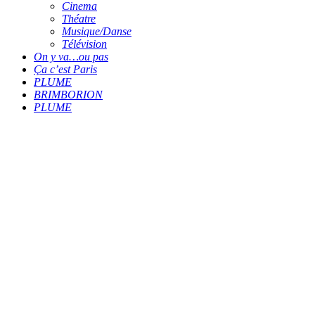
Cinema
Théatre
Musique/Danse
Télévision
On y va…ou pas
Ça c’est Paris
PLUME
BRIMBORION
PLUME