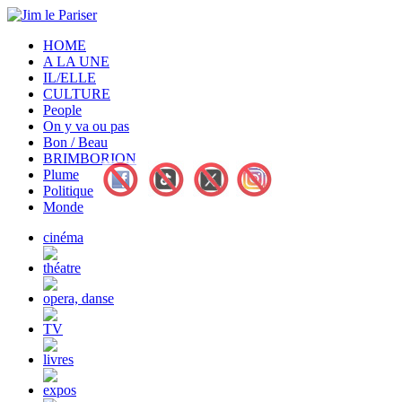
HOME
A LA UNE
IL/ELLE
CULTURE
People
On y va ou pas
Bon / Beau
BRIMBORION
Plume
Politique
Monde
cinéma
théatre
opera, danse
TV
livres
expos