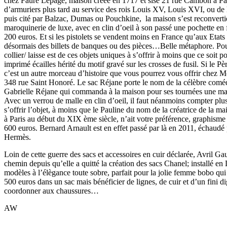
chez Fauré Lepage, maison créée en 1717 et sise 21 rue Cambon à Par
d’armuriers plus tard au service des rois Louis XV, Louis XVI, ou de
puis cité par Balzac, Dumas ou Pouchkine, la maison s’est reconvertie
maroquinerie de luxe, avec en clin d’oeil à son passé une pochette en
200 euros. Et si les pistolets se vendent moins en France qu’aux Etats
désormais des billets de banques ou des pièces…Belle métaphore. Pour
collier/ laisse est de ces objets uniques à s’offrir à moins que ce soit 
imprimé écailles hérité du motif gravé sur les crosses de fusil. Si le Pèr
c’est un autre morceau d’histoire que vous pourrez vous offrir chez M
348 rue Saint Honoré. Le sac Réjane porte le nom de la célèbre comé
Gabrielle Réjane qui commanda à la maison pour ses tournées une mal
Avec un verrou de malle en clin d’oeil, il faut néanmoins compter pl
s’offrir l’objet, à moins que le Pauline du nom de la créatrice de la 
à Paris au début du XIX ème siècle, n’ait votre préférence, graphism
600 euros. Bernard Arnault est en effet passé par là en 2011, échaudé 
Hermès.
Loin de cette guerre des sacs et accessoires en cuir déclarée, Avril Gau
chemin depuis qu’elle a quitté la création des sacs Chanel; installé en
modèles à l’élègance toute sobre, parfait pour la jolie femme bobo qui
500 euros dans un sac mais bénéficier de lignes, de cuir et d’un fini d
coordonner aux chaussures…
AW