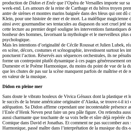
production de
Didon et Enée
que l’Opéra de Versailles importe sur sa
week-end. Les amours de la reine de Carthage et du héros troyen pren
antre de sirènes et montres marins baignée dans des bleus qui ont dû 
Klein, pour une histoire de mer et de mort. La maléfique magicienne
ainsi avec gourmandise ses tentacules au diapason du sort cruel jeté s
cette lecture au premier degré souligne les interventions fantastiques d
bonheur des hommes, favorisant la mythologie et le merveilleux plus 
psychologique.
Mais les intentions d’originalité de Cécile Roussat et Julien Lubek, ré
en scène, décors, costumes et scénographie, investissent surtout les i
ponctuent l’action. Réservés aux séquences orchestrales, ils ne pénalis
forme un contrepoint plutôt dynamique à ces pages généreusement or
Dumestre et le Poème Harmonique, du moins du point de vue de la 
que les chutes de pas sur la scène manquent parfois de maîtrise et de r
en valeur de la musique.
Didon en pleine mer
Sans doute le vibrato houleux de Vivica Génaux dont la plastique et l
le succès de la brune américaine originaire d’Alaska, se trouve-t-il ici
adéquation. Sa Didon affirme cependant une incontestable présence au
l’Enée d’Henk Neven peut faire un peu pâle figure. On retiendra aus
aussi charmante que touchante de sa voix belle et sûre déjà repérée c
Comique dans David et Jonathas. Et comment ne pas succomber aux 
Harmonique, passé maître dans l’interprétation de la musique du dix-s