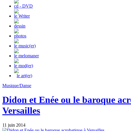
cd - DVD
le Writer
dessin
photos
le music(er)
le melomaner
le mod(er)
le art(er)
Musique/Danse
Didon et Enée ou le baroque acr
Versailles
11 juin 2014