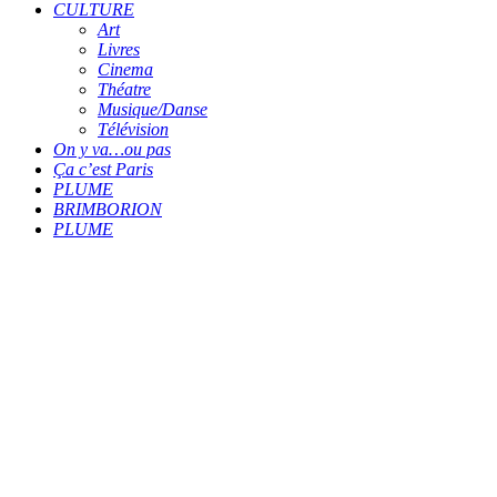
CULTURE
Art
Livres
Cinema
Théatre
Musique/Danse
Télévision
On y va…ou pas
Ça c’est Paris
PLUME
BRIMBORION
PLUME