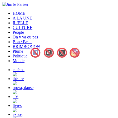
HOME
A LA UNE
IL/ELLE
CULTURE
People
On y va ou pas
Bon / Beau
BRIMBORION
Plume
Politique
Monde
cinéma
théatre
opera, danse
TV
livres
expos