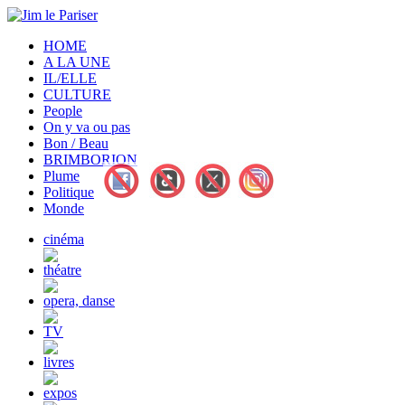
HOME
A LA UNE
IL/ELLE
CULTURE
People
On y va ou pas
Bon / Beau
BRIMBORION
Plume
Politique
Monde
cinéma
théatre
opera, danse
TV
livres
expos