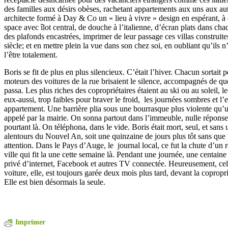
des familles aux désirs obèses, rachetant appartements aux uns aux aut
architecte formé à Day & Co un « lieu à vivre » design en espérant, à
space avec îlot central, de douche à l’italienne, d’écran plats dans cha
des plafonds encastrées, imprimer de leur passage ces villas constru
siècle; et en mettre plein la vue dans son chez soi, en oubliant qu’ils 
l’être totalement.
Boris se fit de plus en plus silencieux. C’était l’hiver. Chacun sortait p
moteurs des voitures de la rue brisaient le silence, accompagnés de q
passa. Les plus riches des copropriétaires étaient au ski ou au soleil, le
eux-aussi, trop faibles pour braver le froid, les journées sombres et l’e
appartement. Une barrière plia sous une bourrasque plus violente qu’un
appelé par la mairie. On sonna partout dans l’immeuble, nulle réponse.
pourtant là. On téléphona, dans le vide. Boris était mort, seul, et sans
alentours du Nouvel An, soit une quinzaine de jours plus tôt sans que 
attention. Dans le Pays d’Auge, le journal local, ce fut la chute d’un 
ville qui fit la une cette semaine là. Pendant une journée, une centaine
privé d’internet, Facebook et autres TV connectée. Heureusement, ce
voiture, elle, est toujours garée deux mois plus tard, devant la copropr
Elle est bien désormais la seule.
Imprimer