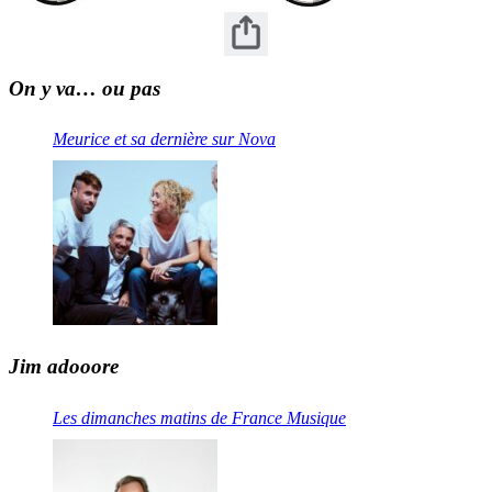
On y va… ou pas
Meurice et sa dernière sur Nova
Jim adooore
Les dimanches matins de France Musique