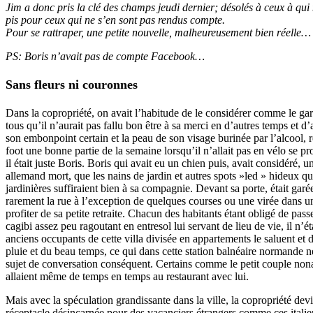
Jim a donc pris la clé des champs jeudi dernier; désolés à ceux à qu
pis pour ceux qui ne s’en sont pas rendus compte.
Pour se rattraper, une petite nouvelle, malheureusement bien réelle…
PS: Boris n’avait pas de compte Facebook…
Sans fleurs ni couronnes
Dans la copropriété, on avait l’habitude de le considérer comme le gar
tous qu’il n’aurait pas fallu bon être à sa merci en d’autres temps et d’
son embonpoint certain et la peau de son visage burinée par l’alcool, 
foot une bonne partie de la semaine lorsqu’il n’allait pas en vélo se pr
il était juste Boris. Boris qui avait eu un chien puis, avait considéré, u
allemand mort, que les nains de jardin et autres spots »led » hideux qu’
jardinières suffiraient bien à sa compagnie. Devant sa porte, était garée
rarement la rue à l’exception de quelques courses ou une virée dans un
profiter de sa petite retraite. Chacun des habitants étant obligé de pass
cagibi assez peu ragoutant en entresol lui servant de lieu de vie, il n’ét
anciens occupants de cette villa divisée en appartements le saluent et d
pluie et du beau temps, ce qui dans cette station balnéaire normande 
sujet de conversation conséquent. Certains comme le petit couple no
allaient même de temps en temps au restaurant avec lui.
Mais avec la spéculation grandissante dans la ville, la copropriété de
réceptacle désincarnée pour des vacanciers étrangers comme ces itali