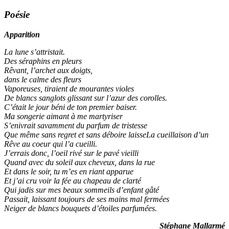
Poésie
Apparition
La lune s’attristait.
Des séraphins en pleurs
Rêvant, l’archet aux doigts,
dans le calme des fleurs
Vaporeuses, tiraient de mourantes violes
De blancs sanglots glissant sur l’azur des corolles.
C’était le jour béni de ton premier baiser.
Ma songerie aimant à me martyriser
S’enivrait savamment du parfum de tristesse
Que même sans regret et sans déboire laisseLa cueillaison d’un
Rêve au coeur qui l’a cueilli.
J’errais donc, l’oeil rivé sur le pavé vieilli
Quand avec du soleil aux cheveux, dans la rue
Et dans le soir, tu m’es en riant apparue
Et j’ai cru voir la fée au chapeau de clarté
Qui jadis sur mes beaux sommeils d’enfant gâté
Passait, laissant toujours de ses mains mal fermées
Neiger de blancs bouquets d’étoiles parfumées.
Stéphane Mallarmé