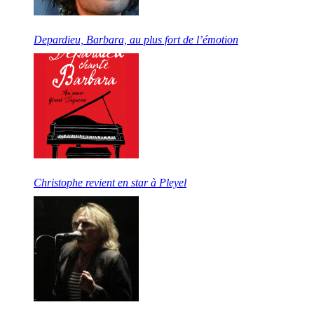
Depardieu, Barbara, au plus fort de l’émotion
Christophe revient en star à Pleyel